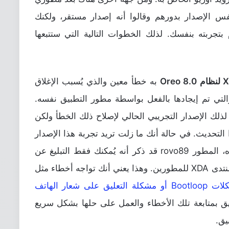
ربة نفس الإصدار بدورهم وقالوا أنه إصدار مستقر، ولكنك
بتجربته بنفسك. لذلك الخطوات التالية التي ستتبعها
به خطأ معين والذي يُسبب الإغلاق
تي تم إيجادها بالفعل بواسطة مطور التطبيق نفسه.
ذلك الإصدار التجريبي الحالي لإصلاح ذلك الخطأ ولكن
لتحديث. في حالة أنك ما زلت تريد تجربة هذا الإصدار
التجريبي من اكسبوزد بعد كل ما سبق ذكره، المطور rovo89 قد ذكر أنه يُمكنك فقط التبليغ عن
أخطاء التطبيق بموضوع التطبيق الرسمي بمنتدى XDA للمطورين. وهذا يعني أنك تواجه أخطاء مثل
 مشكلة التعليق على شعار الهاتف
ق بمتابعة تلك الأخطاء والعمل على حلها بشكل سريع
يق.