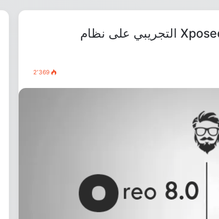
تحميل وتثبيت Xposed Framework التجريبي على نظام
2٬369