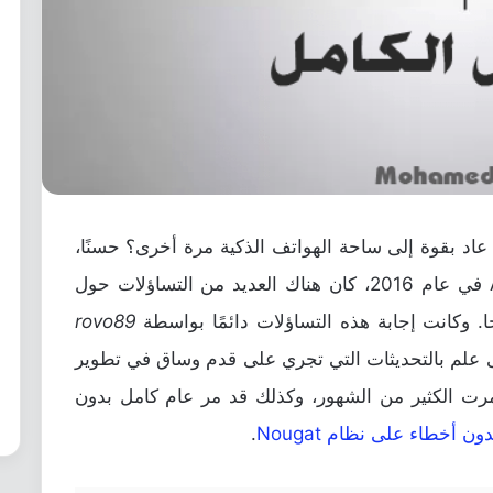
ئ رائع رؤية أن تطبيق Xposed قد عاد بقوة إلى ساحة الهواتف الذكية مرة أخرى؟ حسنًا،
في عام 2016، كان هناك العديد من التساؤلات حول
. وكانت إجابة هذه التساؤلات دائمًا بواسطة
rovo89
على علم بالتحديثات التي تجري على قدم وساق في تطوير
رت الكثير من الشهور، وكذلك قد مر عام كامل بدون
 أخطاء على نظام Nougat
.