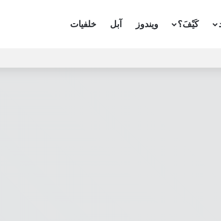
كَيْفَ؟
ويندوز
آبل
خلفيات