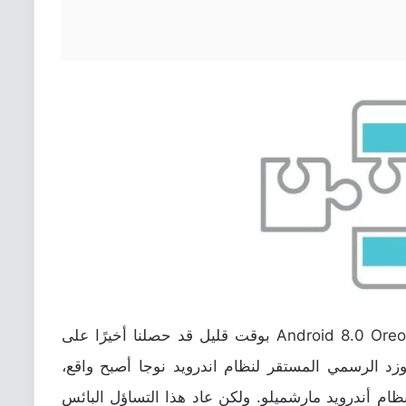
ولكن قبل إطلاق الإصدار الأخير من نظام Android 8.0 Oreo بوقت قليل قد حصلنا أخيرًا على
زد الرسمي المستقر لنظام اندرويد نوجا أصبح واقع،
ام أندرويد مارشميلو. ولكن عاد هذا التساؤل البائس