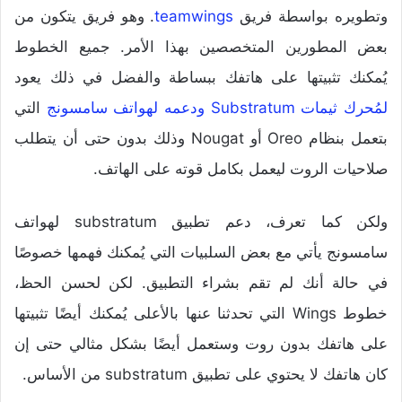
وتطويره بواسطة فريق
teamwings
. وهو فريق يتكون من
بعض المطورين المتخصصين بهذا الأمر. جميع الخطوط
يُمكنك تثبيتها على هاتفك ببساطة والفضل في ذلك يعود
لمُحرك ثيمات Substratum ودعمه لهواتف سامسونج
التي
بتعمل بنظام Oreo أو Nougat وذلك بدون حتى أن يتطلب
صلاحيات الروت ليعمل بكامل قوته على الهاتف.
ولكن كما تعرف، دعم تطبيق substratum لهواتف
سامسونج يأتي مع بعض السلبيات التي يُمكنك فهمها خصوصًا
في حالة أنك لم تقم بشراء التطبيق. لكن لحسن الحظ،
خطوط Wings التي تحدثنا عنها بالأعلى يُمكنك أيضًا تثبيتها
على هاتفك بدون روت وستعمل أيضًا بشكل مثالي حتى إن
كان هاتفك لا يحتوي على تطبيق substratum من الأساس.