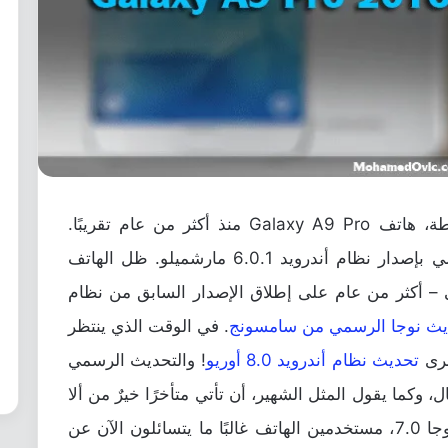
أطلقت سامسونج هاتفها ذو الفئة المتوسطة، هاتف Galaxy A9 Pro منذ أكثر من عام تقريبًا.
الهاتف تم الإعلان عنه وإطلاقه العام الماضي بإصدار نظام أندرويد 6.0.1 مارشميلو. ظل الهاتف
– أكثر من عام على إطلاق الإصدار السابق من نظام
. في الوقت الذي ينتظر
خرى
تحديث نظام أندرويد 8.0 أوريو
! والتحديث الرسمي
7. وليس 7.1! على اي حال، وكما يقول المثل الشهير، أن تأتي متأخرًا خيرٌ من ألا
تأتي أبدًا. بما أن الهاتف تم تحديثه لنظام نوجا 7.0، مستخدمين الهاتف غالبًا ما يتسائلون الآن عن