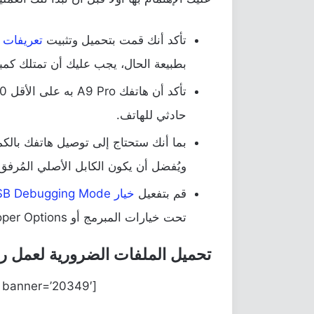
تأكد أنك قمت بتحميل وتثبيت
تعريفات ه
بطبيعة الحال، يجب عليك أن تمتلك كمبي
حادثي للهاتف.
ويُفضل أن يكون الكابل الأصلي المُرفق
قم بتفعيل
خيار USB Debugging Mode
تحت خيارات المبرمج أو Developer Options.
تحميل الملفات الضرورية لعمل روت هاتف 
[better-ads type=’banner’ banner=’20349′ ].