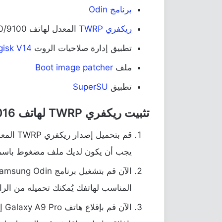
برنامج Odin
ريكفري TWRP
المعدل لهاتف Samsung Galaxy A9 Pro SM-A910/9100
تطبيق إدارة صلاحيات الروت
Magisk V14
ملف
Boot image patcher
تطبيق
SuperSU
تثبيت ريكفري TWRP لهاتف Samsung Galaxy A9 Pro 2016
قم بتحمي
يجب أن يكون لديك ملف مضغوط باس
المناسب لهاتفك يُمكنك تحميله من الرا
الآن قم بإقلاع هاتف Galaxy A9 Pro إلى وضع