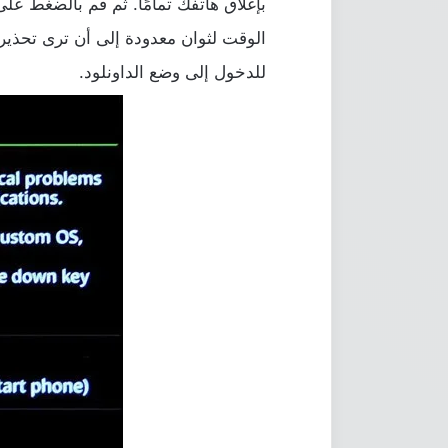
بإغلاق هاتفك تمامًا. ثم قم بالضغط على
للدخول إلى وضع الداونلود.