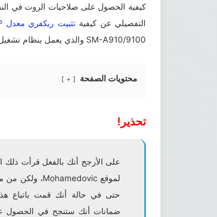
كيفية الحصول على صلاحيات الروت في النظام
التفصيلي عن كيفية
تثبيت ريكفري معدل TWRP
SM-A910/9100 والذي يعمل بنظام تشغيل اندرويد نوجا من سامسونج.
محتويات الصفحة
+
تحذير!
على الأرجح أنك بالفعل قرأت ذلك 
لموقع ohamedovic
حتى في حالة أنك قمت باتباع هذه 
ضمانات أنك ستنجح في الحصول على