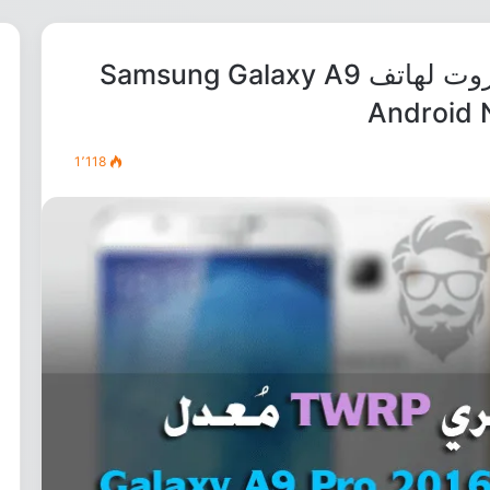
تثبيت ريكفري TWRP وعمل روت لهاتف Samsung Galaxy A9
1٬118