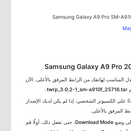
ل إصدار ريكفري TWRP المعدل المناسب لهاتفك من الرابط المرفق بالأعلى. الآن
م
twrp_3.0.2-1_sm-a910f_25716.tar
.
الآن قم بتشغيل برنامج Samsung Odin على الكمبيوتر الشخصي، إذا لم يكن لديك الإصدار
بط المرفق بالأعلى.
Download Mode
. حتى تفعل ذلك، أولًا قم