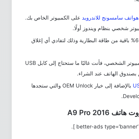
واتف سامسونج للاندرويد
على الكمبيوتر الخاص بك.
وتر شخصي بنظام ويندوز أولًا.
تأكد أن هاتفك A9 Pro به على الأقل 60% باقية من طاقة البطارية وذلك لتفادي أي إغلاق
بما أنك ستحتاج إلى توصيل هاتفك بالكمبيوتر الشخصي، فأنت غالبًا ما ستحتاج إلى كابل USB
 بصندوق الهاتف عند الشراء.
بالإضافة إلى خيار OEM Unlock والتي ستجدها
A9 Pro 2016