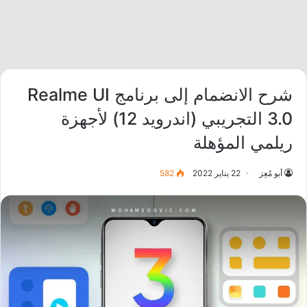
شرح الانضمام إلى برنامج Realme UI
3.0 التجريبي (اندرويد 12) لأجهزة
ريلمي المؤهلة
أبو مُعِز
22 يناير 2022
582