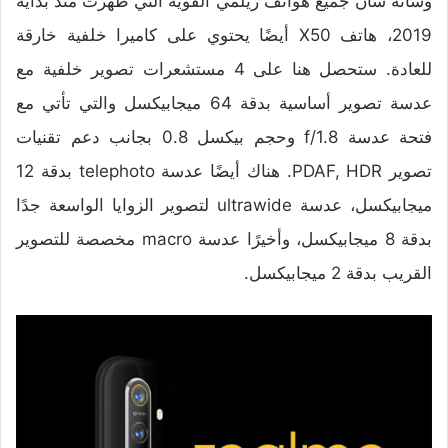
وشأنه شأن جميع هواتف ريلمي القوية التي ظهرت منذ بداية
2019، هاتف X50 أيضًا يحتوي على كاميرا خلفية خارقة
للعادة. ستحصل هنا على 4 مستشعرات تصوير خلفية مع
عدسة تصوير أساسية بدقة 64 ميجابيكسل والتي تأتي مع
فتحة عدسة f/1.8 وحجم بيكسل 0.8 بجانب دعم تقنيات
تصوير PDAF, HDR. هناك أيضًا عدسة telephoto بدقة 12
ميجابيكسل، عدسة ultrawide لتصوير الزوايا الواسعة جدًا
بدقة 8 ميجابيكسل، وأخيرًا عدسة macro مخصصة للتصوير
القريب بدقة 2 ميجابيكسل.