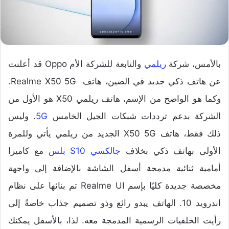
بالأمس، شركة
ريلمي
والتابعة للشركة الأم Oppo قد أعلنت
عن هاتف ذكي جديد في الصين، هاتف Realme X50 5G.
وكما هو الواضح من الإسم، هاتف ريلمي X50 هو الأول من
الشركة بدعم ترددات شبكات الجيل الخامس
5G
. وليس
ذلك فقط، هاتف X50 5G الجديد من ريلمي يأتي وللمرة
الأولى بهاتف ذكي بخلاف
جالكسي S10 بلس
مع كاميرا
أمامية ثنائية مدمجة أسفل الشاشة بالإضافة إلى واجهة
مخصصة جديدة كليًا بإسم Realme UI تم بنائها على نظام
اندرويد 10. الهاتف يبدو رائع وذو تصميم جذاب خاصةً إلى
رأيت الخلفيات الرسمية المدمجة معه. لذا، بالأسفل يمكنك