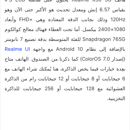
بقياس 6.57 إنش ومعدل تحديث هو الأكبر حتى الآن وهو
120Hz وذلك بجانب الدقة المعتادة وهي +FHD وأبعاد
1080×2400 بيكسل. أما تحت الغطاء فهناك معالج كوالكوم
Snapdragon 765G للفئة المتوسطة بدقة تصنيع 7 نانومتر
بالإضافة إلى
نظام Android 10
مع واجهة
Realme UI
(إصدار ColorOS 7.0) كما ذكرنا من الصندوق. الهاتف متاح
بعِدة خيارات فيما يخص الذاكرة، هنا يُمكنك شراء الهاتف مع
6 جيجابايت أو 8 جيجابايت أو 12 جيجابايت رام من الذاكرة
العشوائية مع 128 جيجابايت أو 256 جيجابايت للذاكرة
التخزينية.