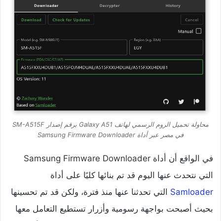
محاولة تحميل الروم الرسمي لهاتف Galaxy A51 برقم إصدار SM-A515F
في مصر عبر أداة Samsung Firmware Downloader
في الواقع أن أداة Samsung Firmware Downloader
التي نتحدث عنها اليوم قد تم بنائها كليًا على أداة
Samloader
التي تحدثنا عنها منذ فترة، ولكن قد تم تحسينها
بحيث أصبحت بواجهة رسومية وأزرار تستطيع التعامل معها