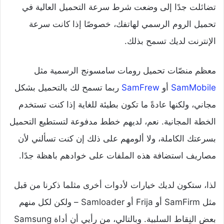
تضائلت جدًا إلى وضعت شرط سرعة التحميل العالية في
تحميل الروم الرسمي لهاتفك، خصوصًا إذا كانت سرعة
الإنترنت لديك تسمح بذلك.
معظم منصّات تحميل رومات سامسونج الرسمية مثل
SamMobile
أو
SamFrew
ربما تسمح لك بالتحميل بشكل
مجاني، ولكنها عادةً ما تكون بطيئة للغاية إذا كنت تستخدم
الخطة المجانية. نعم، لديهم خطط مدفوعة لتستطيع التحميل
بسرعتك الكاملة، ولا ألومهم على ذلك إن كنت تسألني لأن
مصاريف استضافة هذه الملفات على خوادهم باهظة جدًا.
لذا، ستكون لديك خيارات لأدوات أخرى مثلما ذكرنا من قبل
مثل SamFirm أو Frija أو Samloader – ولكن لكل منهم
بعض النِقاط السلبية. وبالتالي، من رأيي أن أداة Samsung