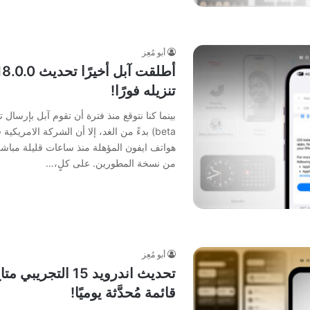
أبو مُعِز
تنزيله فورًا!
beta) بدءً من الغد، إلا أن الشركة الامري
هواتف ايفون المؤهلة منذ ساعات قليلة مباشرة
من نسخة المطورين. على كلٍ،…
أبو مُعِز
تحديث اندرويد 15 
قائمة مُحدَّثة يوميًا!