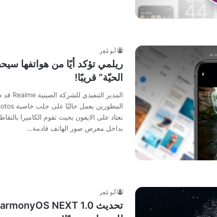
أبو مُعِز
الحيّة” قريبًا!
نعتاد على الايفون بحيث تقوم الكاميرا بالتق
بداخل معرض صور الهاتف قادمة…
أبو مُعِز