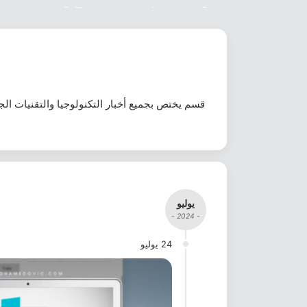
تطبيق Google مع وضع الذكاء الاصطناعي الآن متاح للويندوز (رابط تحميل بالداخل)
قريبًا ستحتاج للانتظار 24 ساعة قبل تثبيت ملف APK على الأندرويد!
هذه الهواتف من أوبو ستُحدَّث إلى ColorOS 16 خ
أعلنت آبل رسميًّا عن موعد إطلاق نظام 27
قسم يختص بجميع أخبار التكنولوجيا والتقنيات ا
يوليو
- 2024 -
24 يوليو