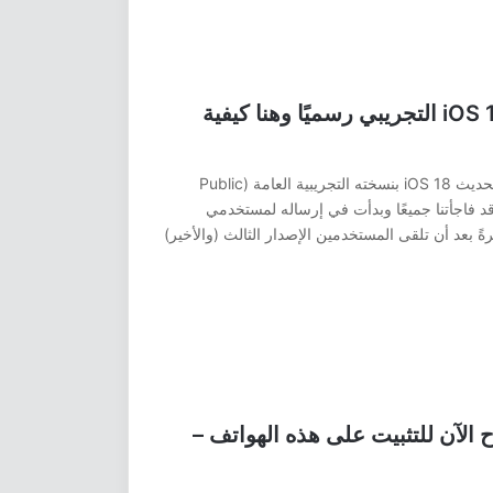
أطلقت آبل أخيرًا تحديث iOS 18.0.0 التجريبي رسميًا وهنا كيفية
بينما كنا نتوقع منذ فترة أن تقوم آبل بإرسال تحديث iOS 18 بنسخته التجريبية العامة (Public
كية قد فاجأتنا جميعًا وبدأت في إرساله لمستخدمي
ً بعد أن تلقى المستخدمين الإصدار الثالث (والأخير)
التجريبي متاح الآن للتثبيت على هذه الهواتف –