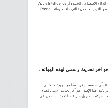
سنوات، والفضل هنا يعود بشكل خاص لتقنيات الذكاء الاصطناعي الجديدة أو Apple Intelligence
كما أسمتها آبل من جهة، ومن الجهة الأخرى بعض الترقيات الجذرية التي جاءت لهواتف iPhone
ام اندرويد 15 مع One UI 7 هو آخر تحديث رسمي لهذه الهواتف
 تتخلّى سامسونج عن بعضًا من أجهزة جالكسي
آخر يكون هذا الإصدار هو آخر تحديث رسمي لنظام
 الشركة بالطبع بإرسال عدد التحديثات المقرر في