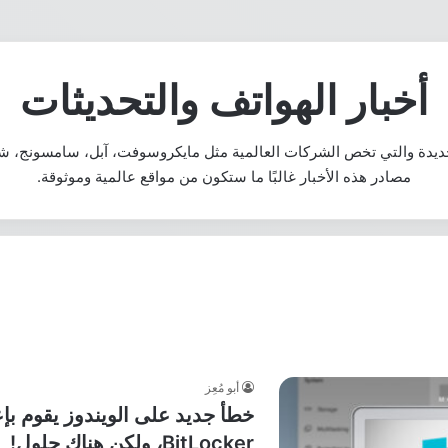
لال ديسمبر 2025
iOS : هل هاتفك مؤهلًا؟
أخبار الهواتف والتحديثات
لجديدة والتي تخص الشركات العالمية مثل مايكروسوفت، آبل، سامسونج، ش
مصادر هذه الأخبار غالبًا ما ستكون من مواقع عالمية وموثوقة.
أبو مُعِز
خطأ جديد على الويندوز يقوم بإ
BitLocker، ولكن هناك حلول!