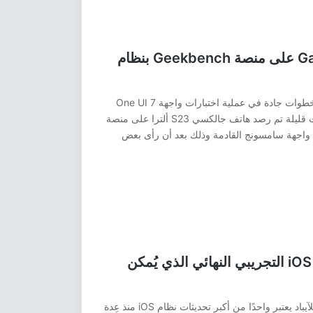
تم رصد هاتف Galaxy S23 Ultra على منصة Geekbench بنظام
يبدو أن العملاقة الكورية سامسونج قد بدأت خطوات جادة في عملية اختبارات واجهة One UI 7
القادمة مع نظام اندرويد 15، حيث منذ ساعات قليلة تم رصد هاتف جالكسي S23 ألترا على منصة
 وكذلك واجهة سامسونج القادمة وذلك بعد أن رأى بعض
ما هو تاريخ إطلاق تحديث iOS 18.0 التجريبي النهائي الذي يُمكن
تحديث iOS 18 للايفون أو حتى iPadOS 18 للآيباد يعتبر واحدًا من أكبر تحديثات نظام iOS منذ عِدة