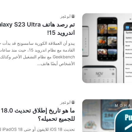
أبو مُعِز
اندرويد 15!
Geekbench مع نظام التشغيل الأخير
الأشخاص أيضًا هاتف…
أبو مُعِز
للجميع تحميله؟