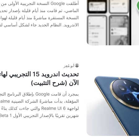
النسخة المستقرة مباشرةً منذ أيام قليلة لهو
الاندرويد. النظام الجديد جاء لشكل أساسي 
أبو مُعِز
الآن (شرح التثبيت)
شهرين تقريبًا بالإصدار التجريبي الأول Beta 1، والآن…