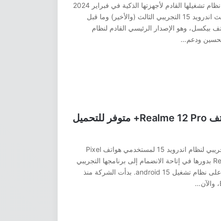
أطلقت Google النسخة التجريبية الأولى من نظام تشغيلها القادم لأجهزتها الذكية في فبراير 2024
الماضي، ثم قامت منذ أيام قليلة بإصدار تحديث اندرويد 15 التجريبي الثالث (والأخير) وما قبل
اتف بيكسل، وهو الإصدار الرئيسي القادم لنظام
لتحسين ودعم…
تحديث اندرويد 15 التجريبي لهاتف Realme 12 Pro+ متوفر للتحميل
بمجرد أن قامت Google بإطلاق البرنامج التجريبي لنظام اندرويد 15 لمستخدمي هواتف Pixel
المؤهلة، بدأت مباشرةً الشركة الصينية Realme بدورها في إتاحة الانضمام إلى برنامجها التجريبي
لواجهة Realme UI 6 والتي جاءت كذلك بناءً على نظام تشغيل android 15. بدأت الشركة منذ