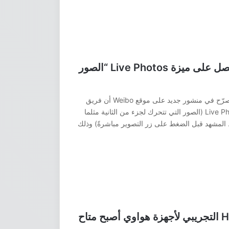
ريلمي تؤكد أيًا من هواتفها سيحصل على ميزة Live Photos “الصور
المدير التنفيذي للشركة الصينية Realme قد صرّح في منشور جديد على موقع Weibo أن فريق
المطورين يعمل حاليًا على جلب خاصية Live Photos (الصور التي تتحرك لجزء من الثانية مثلما
اط المشهد قبل الضغط على زر التصوير مباشرةً) وذلك
تحديث HarmonyOS NEXT 1.0 التجريبي لأجهزة هواوي أصبح متاح