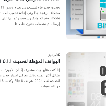
mode. وشركة مايكروسوفت رغم أنها على عِل
إرسال أي تحديثات تحتوي على حل…
أبو مُعِز
الهواتف المؤهلة لتحديث One UI 6.1.1 من سامسونج (قائمة كاملة)
إذا كنت مُتابع جيد، ستعرف إذًا أن الأجهزة ا
بشكل أكثر عملية وذلك مع كل إصدار جديد م
من التحسينات…