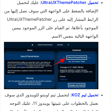
تحميل UltraUXThemePatcher:
عليك لتحميل
الإضافة بالضغط على الواجهة التي سوف تصل إليها من
الرابط المشار إليه على زر UltraUXThemePatcher
الموجود بأعلاها، ثم القيام على الزر الموجود بيمين
الواجهة التالية بنفس الاسم.
تحميل ثيم KOZ:
لتحميل ثيم اوبنتو للويندوز الذي سوف
نعمل بالخطوات على تثبيتها بويندوز 11، عليك التوجه