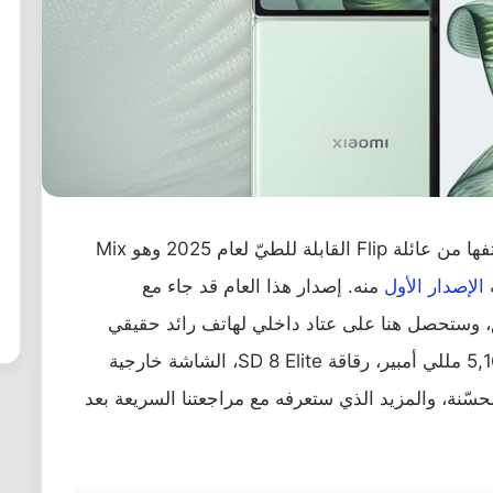
أعلنت شاومي منذ أيام قليلة عن أحدث هواتفها من عائلة Flip القابلة للطيّ لعام 2025 وهو Mix
الإصدار الأول
منه. إصدار هذا العام قد جاء مع
ق، وستحصل هنا على عتاد داخلي لهاتف رائد حقيقي
بدون أي تضحيات مثل بطارية أكبر بحجم 5,165 مللي أمبير، رقاقة SD 8 Elite، الشاشة خارجية
جربة تصوير محسّنة، والمزيد الذي ستعرفه مع مراجعتنا السريعة بعد