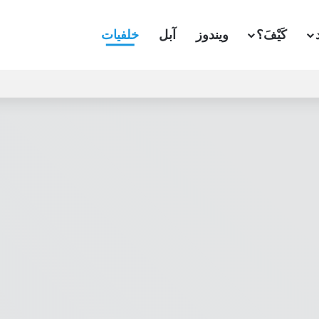
كَيْفَ؟
ويندوز
آبل
خلفيات