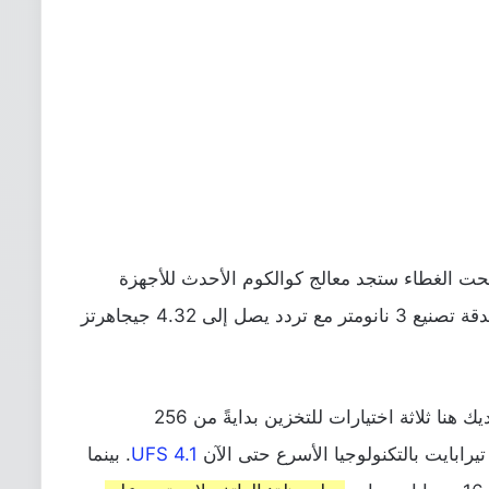
حت الغطاء ستجد معالج كوالكوم الأحدث للأجهزة
الرائدة Snapdragon 8 Elite ثماني النواه بدقة تصنيع 3 نانومتر مع تردد يصل إلى 4.32 جيجاهرتز
أما بالحديث عن خيارات الذاكرة، فسيكون لديك هنا ثلاثة اختيارات للتخزين بدايةً من 256
UFS 4.1
. بينما