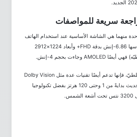
احدة منهما هي الشاشة الأساسية عند استخدام الهاتف
في الوضع العادي وهي LTPO AMOLED قياسها 6.86-إنش بدقة FHD+ وأبعاد 1224×2912
A وجاءت بحجم 4-إنش.
هذه الشاشة مميزة جدًا، وبخلاف أنها قابلة للطيّ، فإنها تدعم أيضًا تقنيات عدة مثل Dolby Vision
أو HDR10+ وكذلك HDR Vivid مع معدل تحديث بدايةً من 1 وحتى 120 هرتز بفضل تكنولوجيا