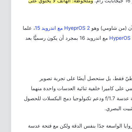
وملحوظة: الهاتف لا يحتوي على
لآن (من شاومي) وهو
HyeprOS 2 مع اندرويد 15
، علما
مع اندرويد 16 بمجرد أن يكون رسميًّا بعد
لطيّ فقط، بل ستحصل أيضًا على تجربة تصوير
Mix F الجديد من شاومي على كاميرا خلفية ثنائية العدسات واحدة منهما
للتصوير الأساسي بدقة 50 ميجابكسل وفتحة عدسة f/1.7 ودعم تكنولوجيا دمج البكسلات للحصول
ثبيت البصري.
أخرى Ultra-wide لتصوير الزوايا الواسعة جدًا بنفس الدقة ولكن مع فتحة عدسة