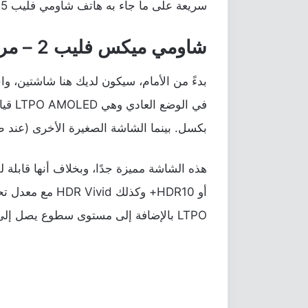
سريعة على ما جاء به هاتف شاومي فليب 2025 الجديد.
شاومي ميكس فليب 2 – مراجعة سريعة للمواصفات
بدءً من الأمام، سيكون لديك هنا شاشتين، و
بكسل. بينما الشاشة الصغيرة الأخرى (عند طيّه) فهي أيضًا MOLED
LTPO بالإضافة إلى مستوى سطوع يصل إلى 3200 نتس تحت أشعة الشمس.