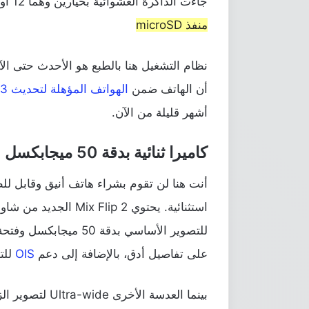
جاءت الذاكرة العشوائية بخيارين وهما 12 أو 16 جيجابايت رام.
منفذ microSD
نظام التشغيل هنا بالطبع هو الأحدث حتى ا
أن الهاتف ضمن
الهواتف المؤهلة لتحديث HyperOS 3
أشهر قليلة من الآن.
كاميرا ثنائية بدقة 50 ميجابكسل
أنت هنا لن تقوم بشراء هاتف أنيق وقابل ل
استثنائية. يحتوي lip 2
على تفاصيل أدق، بالإضافة إلى دعم
OIS
للت
بينما العدسة ال