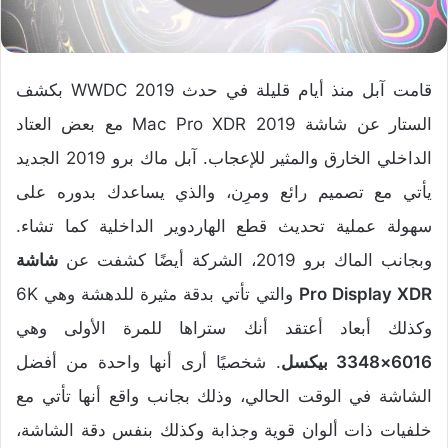
قامت آبل منذ أيام قليلة في حدث WWDC 2019 بكشف
الستار عن شاشة Mac Pro XDR 2019 مع بعض العتاد
الداخلي الخارق والمثير للإعجاب. آبل ماك برو 2019 الجديد
يأتي مع تصميم رائع ومرِن، والذي يساعدك بدوره على
سهولة عملية تحديث قطع الهاردوير الداخلية كما تشاء.
وبجانب الماك برو 2019، الشركة أيضًا كشفت عن
شاشة
Pro Display XDR
والتي تأتي بدقة مثيرة للدهشة وهي 6K
وكذلك أبعاد أعتقد أنك ستراها للمرة الأولى وهي
6016×3348 بيكسل
. شخصيًا أرى أنها واحدة من أفضل
الشاشة في الوقت الحالي، وذلك بجانب واقع أنها تأتي مع
خلفيات ذات ألوان قوية وجذابة وكذلك بنفس دقة الشاشة،