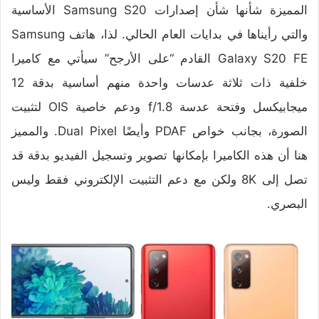
المميزة شأنها شأن إصدارات Samsung S20 الأساسية
والتي رأيناها في بدايات العام الحالي. لذا، هاتف Samsung
Galaxy S20 FE القادم “على الأرجح” سيأتي مع كاميرا
خلفية ذات ثلاثة عدسات واحدة منهم أساسية بدقة 12
ميجابيكسل وفتحة عدسة f/1.8 ودعم خاصية OIS لتثبيت
الصورة، بجانب خواص PDAF وأيضًا Dual Pixel. والمميز
هنا أن هذه الكاميرا بإمكانها تصوير وتسجيل الفيديو بدقة قد
تصل إلى 8K ولكن مع دعم التثبيت الإلكتروني فقط وليس
البصري.