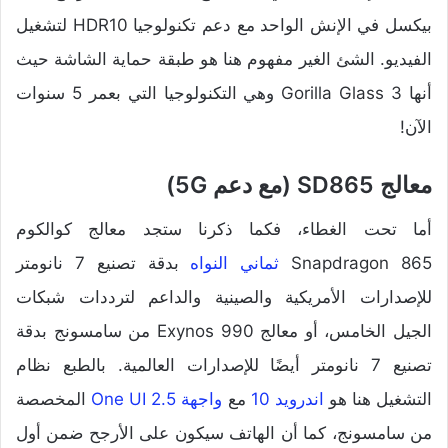
بيكسل في الإنش الواحد مع دعم تكنولوجيا HDR10 لتشغيل
الفيديو. الشئ الغير مفهوم هنا هو طبقة حماية الشاشة حيث
أنها Gorilla Glass 3 وهي التكنولوجيا التي بعمر 5 سنوات
الآن!
معالج SD865 (مع دعم 5G)
أما تحت الغطاء، فكما ذكرنا ستجد معالج كوالكوم
Snapdragon 865
ثماني النواه
بدقة تصنيع 7 نانومتر
للإصدارات الأمريكية والصينية والداعم لترددات شبكات
الجيل الخامس، أو معالج Exynos 990 من سامسونج بدقة
تصنيع 7 نانومتر أيضًا للإصدارات العالمية. بالطبع نظام
التشغيل هنا هو
اندرويد 10
مع
واجهة One UI 2.5
المخصصة
من سامسونج، كما أن الهاتف سيكون على الأرجح ضمن أول