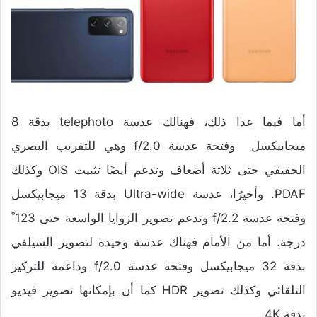
أما فيما عدا ذلك، فهنالك عدسة telephoto بدقة 8
ميجابيكسل وفتحة عدسة f/2.0 وهي للتقريب البصري
الحقيقي حتى ثلاثة أضعاف وتدعم أيضًا تثبيت OIS وكذلك
PDAF. وأخيرًا، عدسة Ultra-wide بدقة 13 ميجابيكسل
وفتحة عدسة f/2.2 وتدعم تصوير الزوايا الواسعة حتى 123˚
درجة. أما من الأمام فهناك عدسة وحيدة لتصوير السيلفي
بدقة 32 ميجابيكسل وفتحة عدسة f/2.0 وداعمة للتركيز
التلقائي وكذلك تصوير HDR كما أن بإمكانها تصوير فيديو
بدقة 4K.