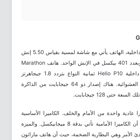
الداخلية، الهاتف يأتي مع شاشة لمسية بقياس 5.50 إنش
بالدقة الكاملة وأبعاد 1920×1080 بيكسل وبعدد 401 بيكسل في الإنش الواحد. هاتف Marathon
M6 من Gionee يأتي مع رقاقة مُعالجة داخلية Helio P10 ثمانية النواع بتردد 1.8 جيجاهرتز
بالإضافة إلى 4 جيجابايت رام من الذاكرة العشوائية. هناك إصدار ذو 64 جيجابايت من الذاكرة
 حتى 128 جيجابايت.
ميرا عادية واحدة من الأمام والخلف. الكاميرا الأساسية
الخلفية تأتي بدقة 13 ميجابيكسل في حين أن الكاميرا الأمامية تأتي بدقة 8 ميجابيكسل. والميزة
ادئ الأمر وهي البطارية الضخمة، حيث أن هاتف ماراثون