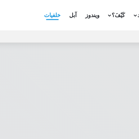
كَيْفَ؟
ويندوز
آبل
خلفيات