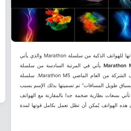
شركة Gionee قامت بإطلاق أحدث إصداراتها للهواتف الذكية من سلسلة Marathon والذي يأتي
يأتي في المرتبة السادسة من سلسلة
ماراثون من شركة جيوني وهو خليفة هاتف الشركة من العام الماضي Marathon M5. سلسلة
غة العربية “السباق طويل المسافات” تم تسميتها بذلك الإسم بسبب
تأتي بسعات بطارية ضخمة جدا بالمقارنة مع الهواتف
 هذه الهواتف يُمكن أن تظل تعمل بكامل قوتها لمدة