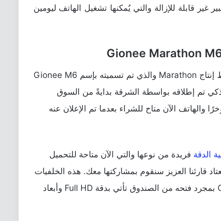
ع بطارية بسعة 5000 مللي أمبير غير قابلة للإزالة والتي يُمكنها تشغيل الهاتف ليومين
قامت Gionee بإطلاق الهاتف الأخير من خط إنتاج Marathon والذي تم تسميته بإسم Gionee M6
 Marathon M6. الهاتف الذكي تم إطلاقه بواسطة الشرقة بدايةً من السوق
ًا والهاتف الآن متاح للشراء بعدما تم الإعلان عنه
ة الدقة
فريدة من نوعها والتي الآن متاحة للتحميل
عتاد قارئنا العزيز سنقوم بمشاركتها معك. هذه الخلفيات
والتي وُجدت بهاتف Gionee Marathon M6 بمجرد فتحه من الصندوق تأتي بدقة Full HD وأبعاد