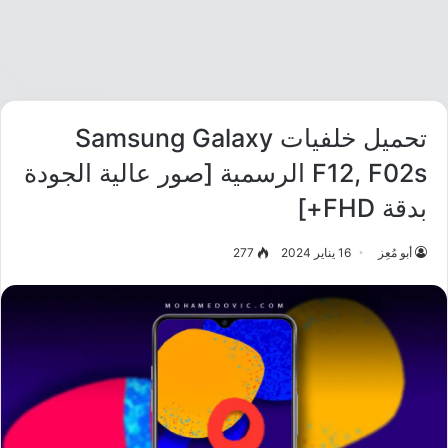
تحميل خلفيات Samsung Galaxy
F12, F02s الرسمية [صور عالية الجودة
بدقة FHD+]
أبو مُعِز
16 يناير 2024
277