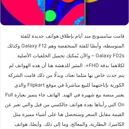
قامت سامسونج منذ أيام بإطلاق هواتف جديدة للفئة
المتوسطة، وأيضًا للفئة المنخفضة وهم Galaxy F12 وكذلك
Galaxy F02s – والآن يُمكنك تحميل الخلفيات الأصلية
لكلاهما بدقة FHD+. المثير للدهشة هنا أن هذه الهواتف لم
يتم حدث خاص بها مثلما نعتاد، وبدلًا من ذلك قامت الشركة
الكورية بإتاحتهما للبيع مباشرةً في موقع Flipkart والذي
يعتبر منصة بيع شهيرة في الهند. الهاتف جاء يتميز بعبارة Full
On التي رأيناها بعِدة هواتف جالكسي من قبل والتي تعبر عن
القيمة مقابل السعر وستحصل هنا على أشياء مميزة مثل
الكاميرا، البطارية، والمعالج، وما إلى ذلك. وأيضًا، هواتف