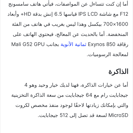
أما إن كنت تتساءل عن المواصفات، فيأتي هاتف سامسونج
F12 مع شاشة IPS LCD قياسها 6.5 إنش بدقة HD+ وأبعاد
1600×700 بيكسل وهذا ليس بغريب في هاتف من الفئة
المنخفضة. أما بالحديث عن المعالج، فيحتوي الهاتف على
رقاقة Exynos 850
ثمانية الأنوية
بجانب Mali G52 GPU
لمعالجة الرسوميات.
الذاكرة
أما عن خيارات الذاكرة، فهنا لديك خيار وحيد وهو 4
جيجابايت رام مع 64 جيجابايت من سعة الذاكرة التخزينية
والتي بإمكانك زيادتها لاحقًا لوجود منفذ مخصص لكروت
MicroSD لسعة قد تصل إلى 512 جيجابايت.