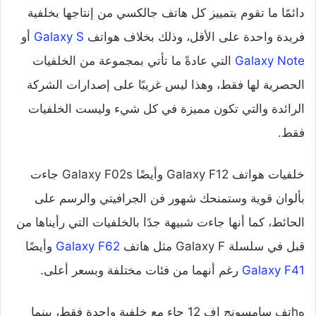
دائمًا ما تقوم بتمييز كل هاتف جالكسي من إنتاجها بخلفية
فريدة واحدة على الأقل، وذلك بخلاف هواتف
Galaxy S
أو
Galaxy Note
التي عادةً ما تأتي بمجموعة من الخلفيات
الحصرية لها فقط، وهذا ليس غريبًا على إصدارات الشركة
الرائدة والتي تكون مميزة في كل شيء وليست الخلفيات
فقط.
خلفيات هواتف Galaxy F12 وأيضًا Galaxy F02s جاءت
بألوان قوية وستمنحك شهور فن الجرافيتي والرسم على
الحائط، كما أنها جاءت شبيهة جدًا بالخلفيات التي رأيناها من
قبل في سلسلة Galaxy F مثل هاتف
Galaxy F62
وأيضًا
Galaxy F41
رغم أنهما من فئات مختلفة وبسعر أعلى.
هhتف سامسونج اف 12 جاء مع خلفية واحدة فقط، بينما