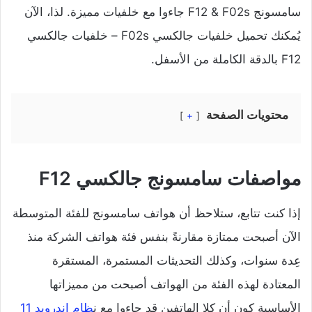
سامسونج F12 & F02s جاءوا مع خلفيات مميزة. لذا، الآن
يُمكنك تحميل خلفيات جالكسي F02s – خلفيات جالكسي
F12 بالدقة الكاملة من الأسفل.
محتويات الصفحة
+
مواصفات سامسونج جالكسي F12
إذا كنت تتابع، ستلاحظ أن هواتف سامسونج للفئة المتوسطة
الآن أصبحت ممتازة مقارنةً بنفس فئة هواتف الشركة منذ
عِدة سنوات، وكذلك التحديثات المستمرة، المستقرة
المعتادة لهذه الفئة من الهواتف أصبحت من مميزاتها
الأساسية كون أن كلا الهاتفين قد جاءوا مع ن
ظام اندرويد 11