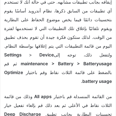
إيقافه بجانب تطبيقات مشابهه. حتى في حالة أنك لا تستخدم
أي تطبيقات من السابق ذكرها، نظام أندرويد أساسًا يقوم
بتحسينات دائمًا فيما يخص موضوع الحفاظ على البطارية
ويقوم تلقائيًا بإغلاق تلك التطبيقات التي لا تستخدمها لفترة
من الوقت. لذلك ستكون فكرة جيدة أن تقوم بحذف تطبيق
اليوم من قائمة التطبيقات التي يتم إغلاقها بواسطة النظام.
ولتفعل ذلك، توجه إلى
Device
>
Settings
> Battery > Batteryusage
maintenance
ثم قم
بالضغط على قائمة الثلاث نقاط وقم باختيار
Optimize
.
battery usage
من القائمة المنسدلة قم باختيار
All apps
وذلك من قائمة
الثلاث نقاط في الأعلى ثم بعد ذلك قم بإلغاء تفعيل خيار
تحسينات البطارية بجانب تطبيق
Deep Discharge