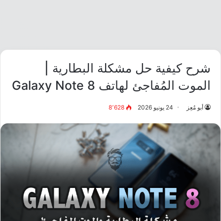
شرح كيفية حل مشكلة البطارية |
الموت المُفاجئ لهاتف Galaxy Note 8
أبو مُعِز
24 يونيو 2026
8٬628