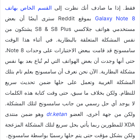
فقط. إذا ما صادف أنك نظرت إلى
القسم الخاص بهاتف
Galaxy Note 8
بموقع Reddit سترى أيضًا أن بعض
مستخدمي هواتف جلاكسي S8 & S8 Plus يشتكون من
نفس المشكلة المتعلقة بالبطارية. في أثناء هذا الوقت
سامسونج قد قامت ببعض الاختبارات على وحدات Note 8،
حتى أنها وجدت أن بعض الهواتف التي لم تُباع بعد بها نفس
مشكلة البطارية. الآن نحن نعرف أن سامسونج بعلم تام بتلك
المشكلة الغريبة وتعمل على حلها ضمن تحديث سريع
للنظام. ولكن بخلاف ما سبق، حتى وقت كتابة هذه الكلمات
لا يوجد أي حل رسمي من جانب سامسونج لتلك المشكلة.
ولكن من جهة أخرى، العضو
dr.ketan
وهو ضمن منتدى
XDA للمطورين ربما يأتي بحل سريع لتلك المشكلة المزعجة
ولكن بشكل مؤقت حتى يتم حلها رسميًا بواسطة سامسونج.