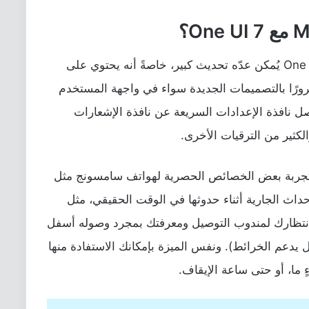
نظام اندرويد 15 لهواتف سامسونج مع One UI 7 يُمكن عدّه تحديث كبير، خاصةً أنه يحتوي على
مرورًا بالتصميمات الجديدة سواء في واجهة المستخدم
صل نافذة الإعدادات السريعة عن نافذة الإشعارات
 تجربة بعض الخصائص الحصرية لهواتف سامسونج مثل
اث الجارية أثناء حدوثها في الوقت الحقيقي، مثل
ثناء انتظارك لمندوب التوصيل ومعرفتك بمجرد وصوله أسفل
 يدعم الخرائط). ونفس الميزة بإمكانك الاستفادة منها
 ما، أو حتى ساعة الإيقاف.