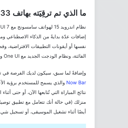
ما الذي تم ترقِيَته بهاتف M33 مع One UI 7؟
إضافات عدّة بدايةً من الذكاء الاصطناعي و
نفسها أو أيقونات التطبيقات الافتراضية، وف
الفائتة، ونظام الودجت الجديد مع One UI والكثير من الترقيات الأخرى.
وإضافةً لما سبق، سيكون لديك الفرصة في
Now Bar
والذي يسمح للمستخدم برؤية الأحد
نتائج المباراة التي تُتابعها الآن، أو حتى أ
منزلك (في حالة أنك تتعامل مع تطبيق توصيل
أيضًا أثناء تشغيل الموسيقى، أو تسجيل شيءٍ