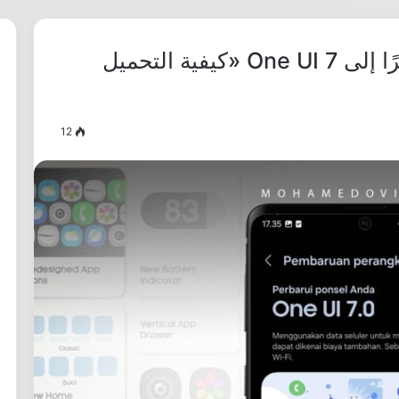
هاتف Galaxy M33 حُدِّثَ أخيرًا إلى One UI 7 «كيفية التحميل
12