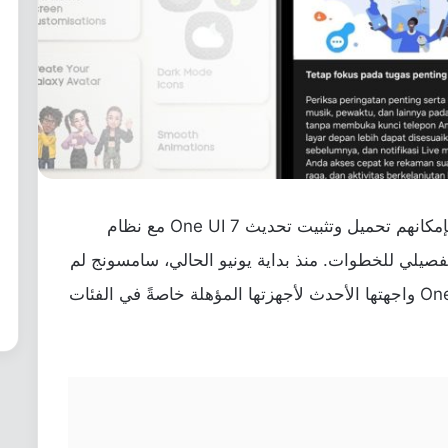
مستخدمي سامسونج جالكسي M33 أصبح بإمكانهم تحميل وتثبيت تحديث One UI 7 مع نظام
 شرح تفصيلي للخطوات. منذ بداية يونيو الحالي، سامسونج لم
تدّخِر جهدًا في عملية إرسال تحديثات One UI 7 واجهتها الأحدث لأجهزتها المؤهلة خاصةً في الفئات