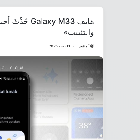
والتثبيت»
أبو مُعِز
11 يونيو 2025