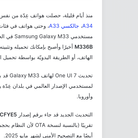
منذ أيام قليلة، حصلت هواتف عِدّة من نفس الفئات
A34
،
جالكسي A33
، وحتى هواتف في فئات
مستخدمي Samsung Galaxy M33 في الحصول على التحديث الأخير للنسخة العالمية
M336B
أخيرًا وأصبح بإمكانك تحميله وتثبيته
الهاتف، أو الطريقة اليدويّة بواسطة تحميل 
تحديث 7
لمستخدمي الإصدار العالمي في بلدان عِدّة وتتض
وأوروبا.
التحديث الجديد قد جاء برقم إصدار
CFYE5
تقريبًا (بالنسبة لنسخة OTA لأن النظام بحجم
أيضًا مع التصحيح الأمني لشهر مايو 2025.