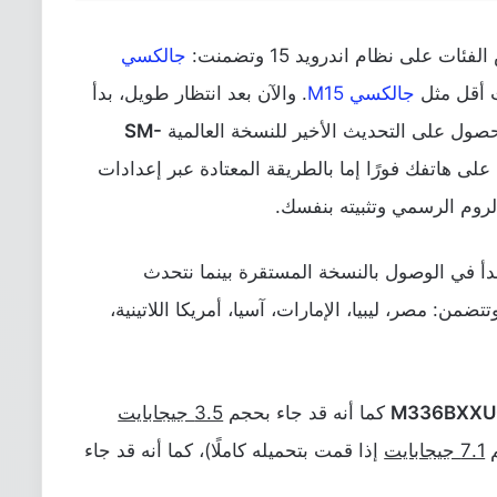
 على نظام اندرويد 15 وتضمنت:
جالكسي
 أقل مثل
جالكسي M15
. والآن بعد انتظار طويل، بدأ
SM-
 على هاتفك فورًا إما بالطريقة المعتادة عبر إعدادات
الروم الرسمي وتثبيته بنفسك.
One UI  لهاتف Galaxy M33 قد بدأ في الوصول بالنسخة المستقرة بينما نتحدث
من: مصر، ليبيا، الإمارات، آسيا، أمريكا اللاتينية،
M336BXXU
كما أنه قد جاء بحجم
3.5 جيجابايت
7.1 جيجابايت
إذا قمت بتحميله كاملًا)، كما أنه قد جاء