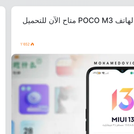
تحديث MIUI 13 “اندرويد 12” لهاتف POCO M3 متاح الآن للتحميل
1٬652