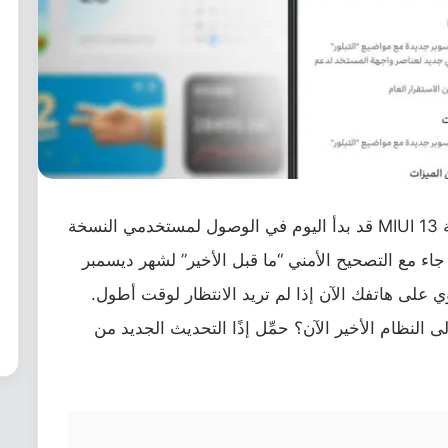
تحديث اندرويد 12 لهاتف بوكو M3 مع واجهة MIUI 13 قد بدأ اليوم في الوصول لمستخدمي النسخة
جاء مع التصحيح الأمني “ما قبل الأخير” لشهر ديسمبر
يدوي على هاتفك الآن إذا لم تريد الانتظار لوقت أطول.
 النظام الأخير الآن؟ حمِّل إذًا التحديث الجديد من