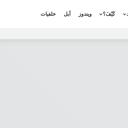
كَيْفَ؟
ويندوز
آبل
خلفيات