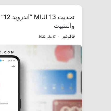
والتثبيت
أبو مُعِز
17 يناير 2023