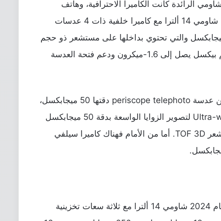
اومي الرائدة كانت الكاميرا الاحترافية، وهاتف
Xiaomi 14 Ultra لمن يكن استثناءً. لذا، جاء شاومي 14 ألترا مع كاميرا خلفية ذات 4 عدسات
ر إحداهم للتصوير الأساسي بدقة 50 ميجابكسل والتي تحتوي بداخلها على مستشعر ذو حجم
بحجم بيكسل يصل إلى 1.6-ميكرون ودعم فتحة العدسة
أما مستشعر التصوير الثاني هنا فهو عبارة عن عدسة periscope telephoto دقتها 50 ميجابكسل،
بينما الكاميرا الثالثة عبارة عن مستشعر Ultra-wide لتصوير الزوايا الواسعة بدقة 50 ميجابكسل
أيضًا. أما العدسة الرابعة والأخيرة فهي مستشعر TOF 3D. أما من الأمام فهناك كاميرا سيلفي
أعلنت الشركة الصينية عن هاتفها الأحدث لعام 2024 شاومي 14 ألترا مع ثلاثة سعات تخزينية