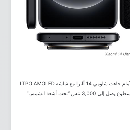
Xiaomi 14 Ult
أما إن كنت تتساءل عن المواصفات، فمن الأمام جاءت شاومي 14 ألترا مع شاشة LTPO AMOLED
قياسها 6.73-إنش بدقة QHD+ مع مستوى سطوع يصل إلى 3,000 نتس “تحت أشعة الشمس”