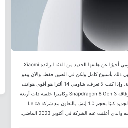
الحالي كشفت شاومي أخيرًا عن هاتفها الجديد من الفئة الرائدة Xiaomi
لفعل قبل ذلك بأسبوع كامل ولكن في الصين فقط، والآن يبدو
أنها ستبدأ في إتاحة بيعه في الأسواق العالمية. وإذا كنت لا تعرف، شاومي 14 ألترا هو أقوى هواتف
الشركة على الإطلاق في الوقت الحالي مع رقاقة Snapdragon 8 Gen 3 وكاميرا خلفية ذات أربعة
عدسات والتي تحتوي على مستشعر سوني الجديد كليًا بحجم 1.0 إنش بالتعاون مع شركة Leica
 والذي أعلنت عنه الشركة في أكتوبر 2023 الماضي.