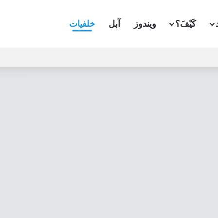
كَيْفَ؟
ويندوز
آبل
خلفيات