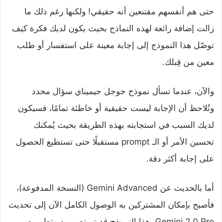
حتى هم أنفسهم مقتنعين أنه حقيقي! ولكنها رغم ذلك ما
زالت إضافة رائعة لهذه النماذج بحيث يكون لديك فكرة كيف
توصّل هذا النموذج إلى إجابة معينة على استفسار أو طلب
معين من قِبلك.
والآن، عندما تسأل نموذج جوجل جيميناي سؤال محدد
وتُلاحظ أن الإجابة ليست حقيقية أو خاطئة تمامًا، فسيكون
لديك السبب في استجابته بهذه الطريقة بحيث يُمكنك
تحسين الأمر أو الـ prompt مستقبلًا حتى تستطيع الحصول
على إجابة أكثر دقة.
أما بالحديث عن Gemini Advanced (النسخة المدفوعة)،
فأصبح بإمكان المشتركين به الوصول الكامل الآن إلى تحديث
Gemini 2.0 Pro. هذا النموذج قد تم تصميمه وتطويره