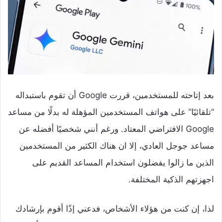
بعد إتاحته للمستخدمين، قررت Google أن تقوم باستبداله
“تلقائيًا” على هواتف المستخدمين المؤهلة له بدلًا من مساعد
Google الافتراضي المعتاد. ورغم أنني شخصيًا أفضله عن
مساعد جوجل العادي، إلا ان هناك الكثير من المستخدمين
الذين ما زالوا يفضلون استخدام المساعد القديم على
اجهزتهم الذكية المختلفة.
لذا، إن كنت من هؤلاء الأشخاص، فدعني إذًا أقوم بإرشادك