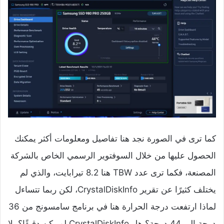
كما ترى في الصورة نجد هنا تفاصيل ومعلومات أكثر يمكنك
الحصول عليها من خلال السوفتوير الرسمي الخاص بالشركة
المصنعة، فكما ترى عدد TBW هنا 8.2 تيرابايت، والذي لم
يختلف كثيرًا عن تقرير CrystalDiskInfo، لكن ربما تتساءل
لماذا ارتفعت درجة الحرارة هنا في برنامج سامسونج من 36
درجة إلى 44 درجة؟ هل CrystalDiskInfo لم يكن دقيقًا؟ بلا