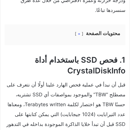
ودرجة حرارته وعمره الافتراضي من خلال عدة طرق
سنسردها تباعًا.
محتويات الصفحة
+
1. فحص SSD باستخدام أداة
CrystalDiskInfo
قبل أن نبدأ في عملية فحص الهارد علينا أولًا أن نتعرف على
مصطلح “TBW” والموجود بمواصفات أي SSD تشتريه،
حسنًا TBW هو اختصار لكلمة Terabytes written، ومعناها
عدد التيرابايت (1024 جيجابايت) التي يمكن كتابتها على
SSD قبل أن تبدأ خلايا الذاكرة الموجودة بداخله في التدهور