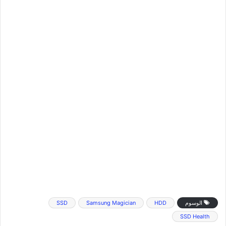
الوسوم
HDD
Samsung Magician
SSD
SSD Health