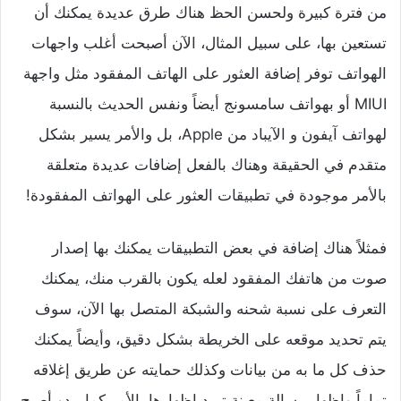
من فترة كبيرة ولحسن الحظ هناك طرق عديدة يمكنك أن
تستعين بها، على سبيل المثال، الآن أصبحت أغلب واجهات
الهواتف توفر إضافة العثور على الهاتف المفقود مثل واجهة
MIUI أو بهواتف سامسونج أيضاً ونفس الحديث بالنسبة
لهواتف آيفون و الآيباد من Apple، بل والأمر يسير بشكل
متقدم في الحقيقة وهناك بالفعل إضافات عديدة متعلقة
بالأمر موجودة في تطبيقات العثور على الهواتف المفقودة!
فمثلاً هناك إضافة في بعض التطبيقات يمكنك بها إصدار
صوت من هاتفك المفقود لعله يكون بالقرب منك، يمكنك
التعرف على نسبة شحنه والشبكة المتصل بها الآن، سوف
يتم تحديد موقعه على الخريطة بشكل دقيق، وأيضاً يمكنك
حذف كل ما به من بيانات وكذلك حمايته عن طريق إغلاقه
تماماً وإظهار رسالة معينة تريد إظهارها، الأمر كما يبدو أصبح