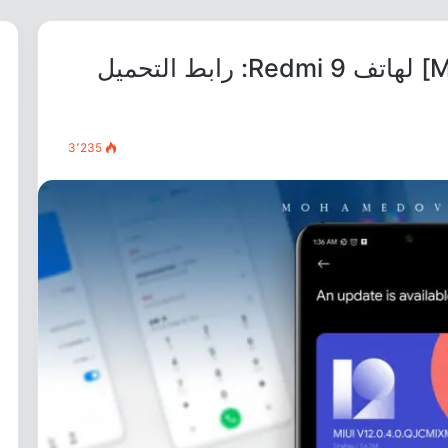
تحديث اندرويد 11 [MIUI 12.0.1] لهاتف Redmi 9: رابط التحميل
3٬235