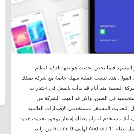
المشهد فيما يخص تحديث هواتفها الذكية لنظام
 القول، هذه ليست عملية سهلة خاصةً مع شركة تمتلك
كة الصينية منذ أيام قد بدأت بالفعل في اختبارات
11 لهاتف ريدمي 9 وذلك لمستخدميه في الصين، والآن قد انتهت الشركة من
ال التحديث المستقر لمستخدمي الإصدارات العالمية
 MIUI 12. وإذا ما صادف أنك مستخدم له ولم يصلك إشعار بوجود تحديث جديد
م Android 11 لهاتف Redmi 9
من رابط