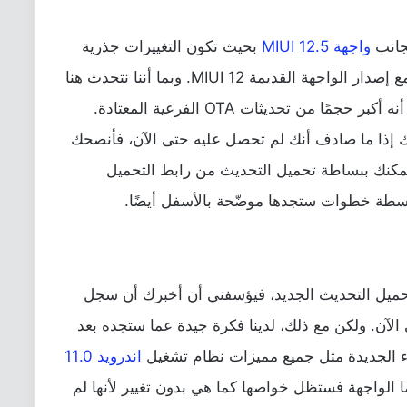
بجانب
واجهة MIUI 12.5
بحيث تكون التغييرات جذرية
بالفعل، إلا أن النظام الجديد للأسف ما زال مع إصدار الواجهة القديمة MIUI 12. وبما أننا نتحدث هنا
عن تحديث رئيسي لنظام التشغيل، ستلاحظ أنه أكبر حجمًا من تحديثات OTA الفرعية المعتادة.
ذلك إذا ما صادف أنك لم تحصل عليه حتى الآن، فأنصحك
 يُمكنك ببساطة تحميل التحديث من رابط التحميل
واسطة خطوات ستجدها موضّحة بالأسفل أيضًا.
حميل التحديث الجديد، فيؤسفني أن أخبرك أن سجل
لآن. ولكن مع ذلك، لدينا فكرة جيدة عما ستجده بعد
ء الجديدة مثل جميع مميزات نظام تشغيل
اندرويد 11.0
ا الواجهة فستظل خواصها كما هي بدون تغيير لأنها لم