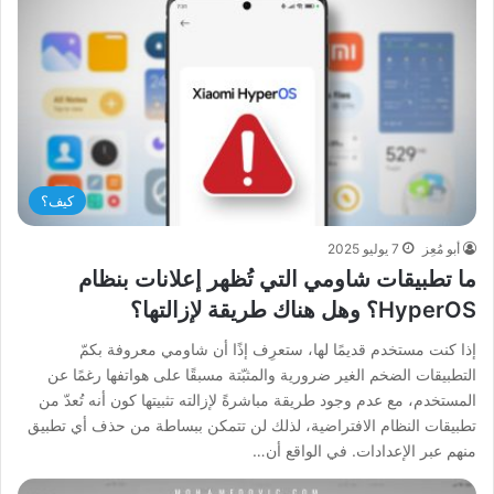
كيف؟
أبو مُعِز
7 يوليو 2025
ما تطبيقات شاومي التي تُظهر إعلانات بنظام
HyperOS؟ وهل هناك طريقة لإزالتها؟
إذا كنت مستخدم قديمًا لها، ستعرِف إذًا أن شاومي معروفة بكمّ
التطبيقات الضخم الغير ضرورية والمثبّتة مسبقًا على هواتفها رغمًا عن
المستخدم، مع عدم وجود طريقة مباشرةً لإزالته تثبيتها كون أنه تُعدّ من
تطبيقات النظام الافتراضية، لذلك لن تتمكن ببساطة من حذف أي تطبيق
منهم عبر الإعدادات. في الواقع أن…