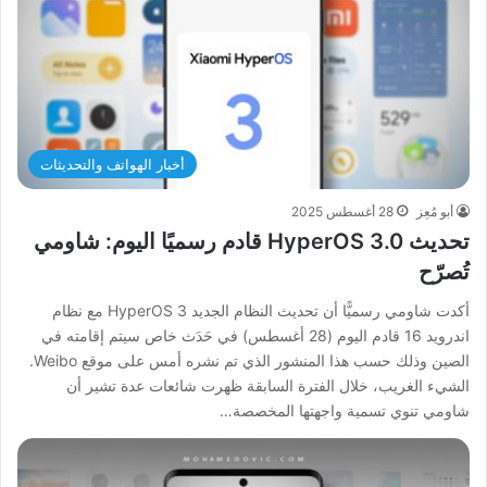
أخبار الهواتف والتحديثات
أبو مُعِز
28 أغسطس 2025
تحديث HyperOS 3.0 قادم رسميًا اليوم: شاومي
تُصرّح
أكدت شاومي رسميًّا أن تحديث النظام الجديد HyperOS 3 مع نظام
اندرويد 16 قادم اليوم (28 أغسطس) في حَدَث خاص سيتم إقامته في
الصين وذلك حسب هذا المنشور الذي تم نشره أمس على موقع Weibo.
الشيء الغريب، خلال الفترة السابقة ظهرت شائعات عدة تشير أن
شاومي تنوي تسمية واجهتها المخصصة…