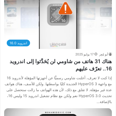
اندرويد 16.0
أبو مُعِز
17 يوليو 2025
هناك 31 هاتف من شاومي لن يُحَدَّثوا إلى اندرويد
16.. تعرّف عليهم
إذا كنت لا تعرف، أعلنت شاومي رسميًّا عن أجهزتها المؤهلة لأندرويد 16
مع واجهة HyperOS 3 الجديدة كليًا بواسطتها. ولكن للأسف، هناك هواتف
عدة غير مؤهلة. لا تقلق مع ذلك، لأن هذه الهواتف ما زالت ستحصل على
تحديث HyperOS 3.0 نعم ولكن مع نظام تشغيل اندرويد 15 وليس 16،
بالإضافة…