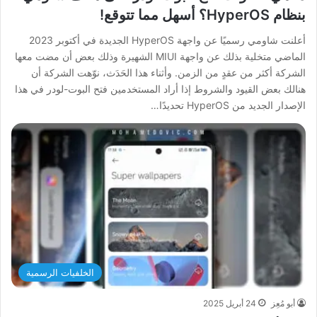
بنظام HyperOS؟ أسهل مما تتوقع!
أعلنت شاومي رسميًا عن واجهة HyperOS الجديدة في أكتوبر 2023
الماضي متخلية بذلك عن واجهة MIUI الشهيرة وذلك بعض أن مضت معها
الشركة أكثر من عقدٍ من الزمن. وأثناء هذا الحَدَث، نوّهت الشركة أن
هنالك بعض القيود والشروط إذا أراد المستخدمين فتح البوت-لودر في هذا
الإصدار الجديد من HyperOS تحديدًا…
الخلفيات الرسمية
أبو مُعِز
24 أبريل 2025