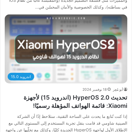
والمميزات مثل فلسفة التصميم الجديدة (والمقتبسة غالبًا من نظام iOS
في بساطته)، وكذلك الخصوصية والأمان المحسّن في…
اندرويد 15.0
أبو مُعِز
18 نوفمبر 2024
تحديث HyperOS 2.0 (اندرويد 15) لأجهزة
Xiaomi: قائمة الهواتف المؤهلة رسميًا!
إذا كنت تُتابع ما يحدث على الساحة التقنية، ستلاحظ إذًا أن الشركة
الصينية شاومي قد قامت بنقل تجربة المستخدم إلى المستوى التالي مع
الإطلاق الأول لواجهة HyperOS الجديدة كليًا، وكذلك مع تخلّيها عن واجهة