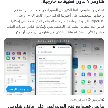
شاومي؟ بدون تطبيقات خارجية!
تستعرض شاومي دائمًا الكثير من المميزات والخصائص الرائعة في
واجهاتها المخصصة على أجهزتها الذكية سواء كانت MIUI او حتى
HyperOS الجديدة، وواحدة من هذه الخواص المفيدة جدًا هي إمكانية
قياس عدد نبضات القلب في الدقيقة. نعم، بإمكانك قياس ضربات القلب
مباشرةً الآن باستخدام هاتفك الذكي من شاومي، ريدمي، أو بوكو…
شروحات الروت
أبو مُعِز
6 فبراير 2024
ما هي خطوات فتح البوت لودر على هاتف شاومي