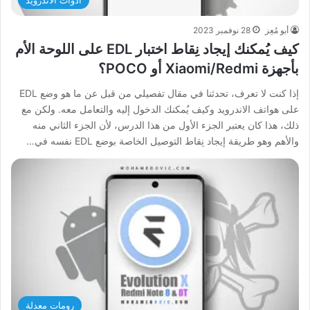
أدوات الأندرويد
أبو مُعِز
28 نوفمبر 2023
كيف يُمكنك إيجاد نِقاط اختبار EDL على اللوحة الأم
بأجهزة Xiaomi/Redmi أو POCO؟
إذا كنت لا تعرف، تحدثنا في مقال تفصيلي من قبل عن ما هو وضع EDL
على هواتف الاندرويد وكيف يُمكنك الدخول إليه والتعامل معه. ولكن مع
ذلك، هذا كان يعتبر الجزء الأول من هذا الدرس، لأن الجزء الثاني منه
والأهم وهو طريقة إيجاد نِقاط التوصيل الخاصة بوضع EDL نفسه في…
رومات معدلة