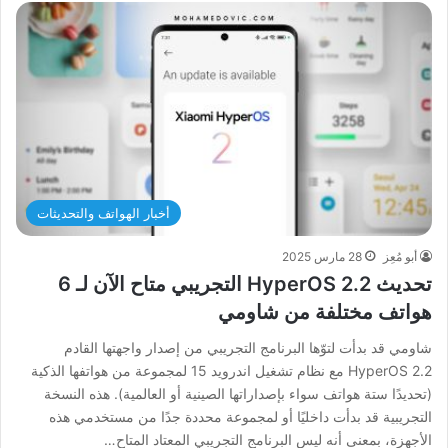
أخبار الهواتف والتحديثات
أبو مُعِز
28 مارس 2025
تحديث HyperOS 2.2 التجريبي متاح الآن لـ 6
هواتف مختلفة من شاومي
شاومي قد بدأت لتوّها البرنامج التجريبي من إصدار واجهتها القادم
HyperOS 2.2 مع نظام تشغيل اندرويد 15 لمجموعة من هواتفها الذكية
(تحديدًا ستة هواتف سواء بإصداراتها الصينية أو العالمية). هذه النسخة
التجريبية قد بدأت داخليًا أو لمجموعة محددة جدًا من مستخدمي هذه
الأجهزة، بمعنى أنه ليس البرنامج التجريبي المعتاد المتاح…