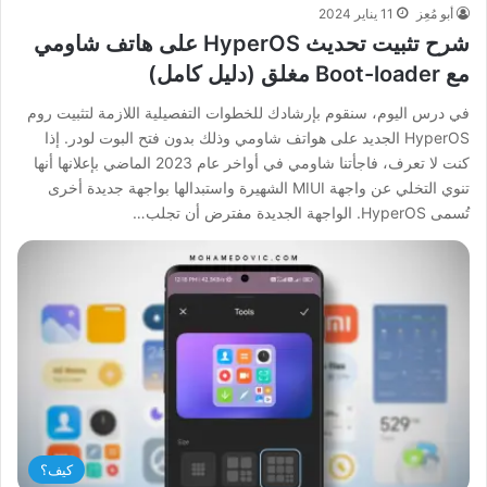
أبو مُعِز
11 يناير 2024
شرح تثبيت تحديث HyperOS على هاتف شاومي
مع Boot-loader مغلق (دليل كامل)
في درس اليوم، سنقوم بإرشادك للخطوات التفصيلية اللازمة لتثبيت روم
HyperOS الجديد على هواتف شاومي وذلك بدون فتح البوت لودر. إذا
كنت لا تعرف، فاجأتنا شاومي في أواخر عام 2023 الماضي بإعلانها أنها
تنوي التخلي عن واجهة MIUI الشهيرة واستبدالها بواجهة جديدة أخرى
تُسمى HyperOS. الواجهة الجديدة مفترض أن تجلب…
كيف؟