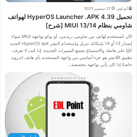
أبو مُعِز
27 ديسمبر 2023
تحميل HyperOS Launcher .APK 4.39 لهواتف
شاومي بنظام MIUI 13/14 [شرح]
الآن كمستخدم لهاتف من شاومي، ريدمي، أو بوكو بواجهة MIUI سواء
إصدار 13 أو 14 بإمكانك تنزيل واستخدام لانشر HyperOS apk الجديد
كليًا على هاتفك والاستمتاع بجميع المميزات الجديدة. إذا كنت لا تعرف،
تطبيق اللانشر هو جزء أساسي من واجهة المستخدم بأي هاتف اندرويد
خاصةً إذا كان يأتي بواجهة مخصصة…