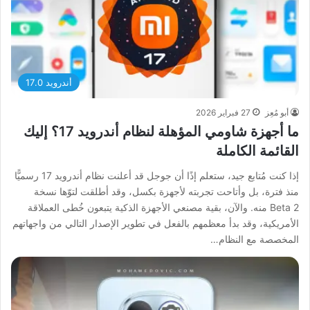
أندرويد 17.0
أبو مُعِز
27 فبراير 2026
ما أجهزة شاومي المؤهلة لنظام أندرويد 17؟ إليك
القائمة الكاملة
إذا كنت مُتابع جيد، ستعلم إذًا أن جوجل قد أعلنت نظام أندرويد 17 رسميًّا
منذ فترة، بل وأتاحت تجربته لأجهزة بكسل، وقد أطلقت لتوّها نسخة
Beta 2 منه. والآن، بقية مصنعي الأجهزة الذكية يتبعون خُطى العملاقة
الأمريكية، وقد بدأ معظمهم بالفعل في تطوير الإصدار التالي من واجهاتهم
المخصصة مع النظام…