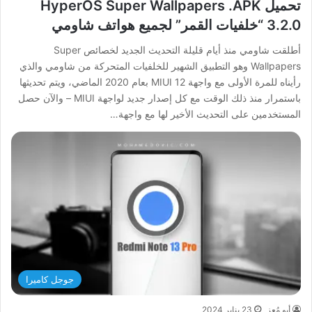
تحميل HyperOS Super Wallpapers .APK
3.2.0 “خلفيات القمر” لجميع هواتف شاومي
أطلقت شاومي منذ أيام قليلة التحديث الجديد لخصائص Super
Wallpapers وهو التطبيق الشهير للخلفيات المتحركة من شاومي والذي
رأيناه للمرة الأولى مع واجهة MIUI 12 بعام 2020 الماضي، ويتم تحديثها
باستمرار منذ ذلك الوقت مع كل إصدار جديد لواجهة MIUI – والآن حصل
المستخدمين على التحديث الأخير لها مع واجهة…
جوجل كاميرا
أبو مُعِز
23 يناير 2024