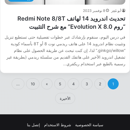
أبو مُعِز
8 نوفمبر 2023
تحديث اندرويد 14 لهاتف Redmi Note 8/8T
“روم Evolution X 8.0” مع شرح التثبيت
في درس اليوم، سنقوم بإرشادك عبر خطوات تفصيلية حتى تستطيع تنزيل
وتثبيت نظام اندرويد 14 على هاتف ريدمي نوت 8 أو 8T بأسماء كودية
“ginkgo/willow.” لذا، إن كنت تبحث عن طريقة الحصول على نظام
تشغيل اندرويد الأخير على هاتفك القديم من سلسلة ريدمي (بطريقة غير
رسمية بالطبع عبر استخدام ريكفري…
...
10
»
5
4
3
2
1
الأخيرة
سياسة الخصوصية
شروط الاستخدام
إتصل بنا