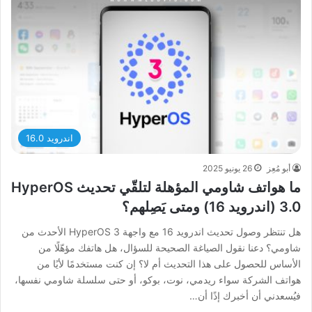
اندرويد 16.0
أبو مُعِز
26 يونيو 2025
ما هواتف شاومي المؤهلة لتلقّي تحديث HyperOS
3.0 (اندرويد 16) ومتى يَصِلهم؟
هل تنتظر وصول تحديث اندرويد 16 مع واجهة HyperOS 3 الأحدث من
شاومي؟ دعنا نقول الصياغة الصحيحة للسؤال، هل هاتفك مؤهّلًا من
الأساس للحصول على هذا التحديث أم لا؟ إن كنت مستخدمًا لأيًا من
هواتف الشركة سواء ريدمي، نوت، بوكو، أو حتى سلسلة شاومي نفسها،
فيُسعدني أن أخبرك إذًا أن…