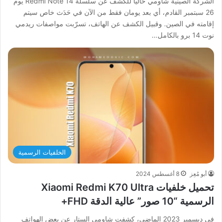
الشركة الصينية شاومي حاليًا للكشف عن سلسلة Redmi Note 14 يوم
26 سبتمبر القادم، أي بعد يومان فقط من الآن في حَدَث خاص سيتم
إقامته في الصين. وقبيل الكشف عن الهاتف، تسرّبت مواصفات ريدمي
نوت 14 برو بالكامل…
الخلفيات الرسمية
أبو مُعِز
8 أغسطس 2024
تحميل خلفيات Xiaomi Redmi K70 Ultra
الرسمية “10 صور” عالية الدقة FHD+
في ديسمبر 2023 الماضي، كشفت شاومي السِتار عن بعض الهواتف