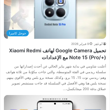
جوجل كاميرا
أبو مُعِز
9 فبراير 2026
تحميل Google Camera لهاتف Xiaomi Redmi
Note 15 (Pro/+) مع الإعدادات
أعلنت شاومي في بداية شهر يناير الحالي عن أحدث إصداراتها من
سلسلة ريدمي في الفئة المتوسطة، والتي جاءت مكوّنةً من ثلاثة هواتف
وهم: ريدمي نوت 15، 15 برو، وكذلك نسخة برو بلس وهي الأقوى بينهم.
نسخة بلس هنا وهي الأفضل في السلسلة قد جاءت مستشعر تصوير
عملاق بدقة 200 ميجابكسل،…