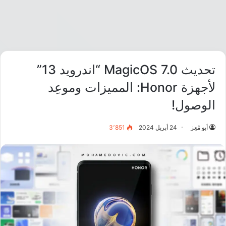
تحديث MagicOS 7.0 “اندرويد 13”
لأجهزة Honor: المميزات وموعِد
الوصول!
أبو مُعِز
24 أبريل 2024
3٬851