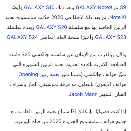
S9
ثم
GALAXY Note9
وبعد ذلك
GALAXY S10
وأيضًا
Note10
. ثم بعد ذلك لاحقًا في 2020 حدّثت سامسونج نغمة
الرنين الخاصة بها مع سلسلة
GALAXY S20
وبعده سلسلة
GALAXY S23
وأخيرًا نسخة العام الماضي
GALAXY S24
.
والآن وبالقرب من الإعلان عن سلسلة جالكسي S25 قامت
العملاقة الكورية بإعادة تحديث نغمة الرنين الشهيرة التي
تميِّز هواتف جالكسي (مثلما تميز
نغمة رنين Opening
هواتف الايفون) بالتعاون مع فرقة لموسيقى الجاز بإشراف
الفنان الشهير
Jacob Mann
.
إذا كنت فضوليًا، بإمكانك إذًا سماع نغمة الرنين القادمة مع
جميع هواتف سامسونج الجديدة 2025 من قناة اليوتيوب