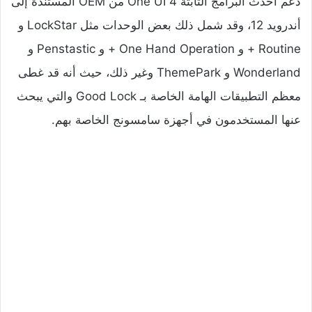
دعم أحدث البرامج الثابتة One UI 4 من OEM المستندة إلى
أندرويد 12، وقد شمل ذلك بعض الوحدات مثل LockStar و
Routine + و One Hand Operation + و Penstastic و
Wonderland و ThemePark وغير ذلك، حيث أنه قد غطى
معظم التطبيقات الهامة الخاصة بـ Good Lock والتي يبحث
عنها المستخدمون في أجهزة سامسونج الخاصة بهم.