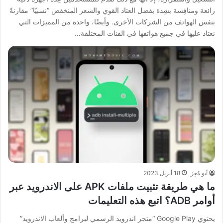
رائعة ومنافِسة بشِدة بفضل العتاد القوي والسعر المنخفض “نسبيًا” مقارنةً
بنفس الهواتف من الشركات الأخرى. وأيضًا، واحدة من المميزات التي
نعتاد عليها في جميع هواتفها في الفئات المختلفة…
أبو مُعِز
18 أبريل 2023
ما هي طريقة تثبيت ملفات APK على الاندرويد عبر
أوامر ADB؟ اتبع هذه التعليمات
يحتوي Google Play “متجر اندرويد الرسمي لبرامج وألعاب الاندرويد”