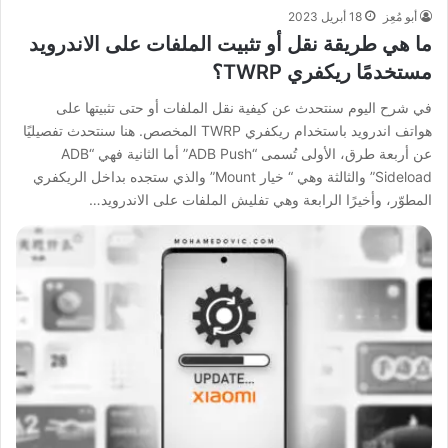
أبو مُعِز
18 أبريل 2023
ما هي طريقة نقل أو تثبيت الملفات على الاندرويد
مستخدمًا ريكفري TWRP؟
في شرح اليوم سنتحدث عن كيفية نقل الملفات أو حتى تثبيتها على
هواتف اندرويد باستخدام ريكفري TWRP المخصص. هنا سنتحدث تفصيليًا
عن أربعة طرق، الأولى تُسمى “ADB Push” أما الثانية فهي “ADB
Sideload” والثالثة وهي “ خيار Mount” والذي ستجده بداخل الريكفري
المطوّر، وأخيرًا الرابعة وهي تفليش الملفات على الاندرويد…