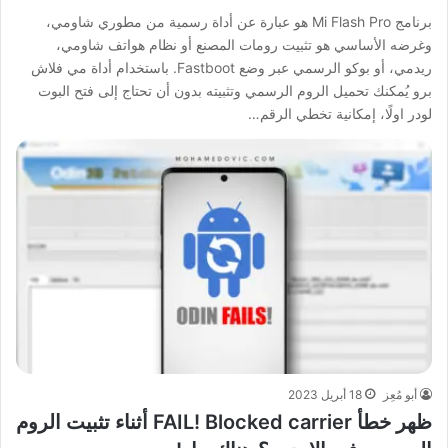
برنامج Mi Flash Pro هو عبارة عن أداة رسمية من مطوري شاومي،
وغرضه الأساسي هو تثبيت رومات المصنع أو نظام هواتف شاومي،
ريدمي، أو بوكو الرسمي عبر وضع Fastboot. باستخدام أداة مي فلاش
برو يُمكنك تحميل الروم الرسمي وتثبيته بدون أن تحتاج إلى فتح البوت
لودر اولًا، إمكانية تخطي الرقم…
أبو مُعِز
18 أبريل 2023
ظهر خطأ FAIL! Blocked carrier أثناء تثبيت الروم