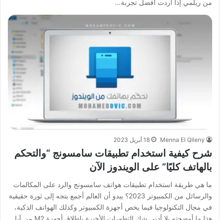
من ريلمي إذا أردت أفضل تجربة…
Menna El Qlleny
18 أبريل 2023
شرح كيفية استخدام تطبيقات سامسونج “والتحكم
بالهاتف كليًا” على الويندوز الآن
ما هي طريقة استخدام تطبيقات هواتف سامسونج والرد على المكالمات
والرسائل من الكمبيوتر 2023؟ يبدو أن العالم أجمع يتجه إلى ثورة حقيقية
في مجال التكنولوجيا فيما يخص أجهزة الكمبيوتر وكذلك الهواتف الذكية،
هذا ما أوضحته بلا أدنى شك التطورات الأخيرة بإطلاق أجهزة M2 من آبل