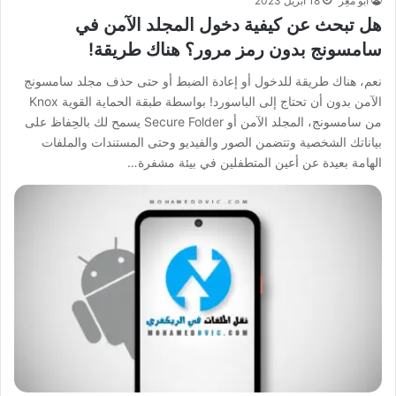
أبو مُعِز
18 أبريل 2023
هل تبحث عن كيفية دخول المجلد الآمن في
سامسونج بدون رمز مرور؟ هناك طريقة!
نعم، هناك طريقة للدخول أو إعادة الضبط أو حتى حذف مجلد سامسونج
الآمن بدون أن تحتاج إلى الباسورد! بواسطة طبقة الحماية القوية Knox
من سامسونج، المجلد الآمن أو Secure Folder يسمح لك بالحِفاظ على
بياناتك الشخصية وتتضمن الصور والفيديو وحتى المستندات والملفات
الهامة بعيدة عن أعين المتطفلين في بيئة مشفرة…