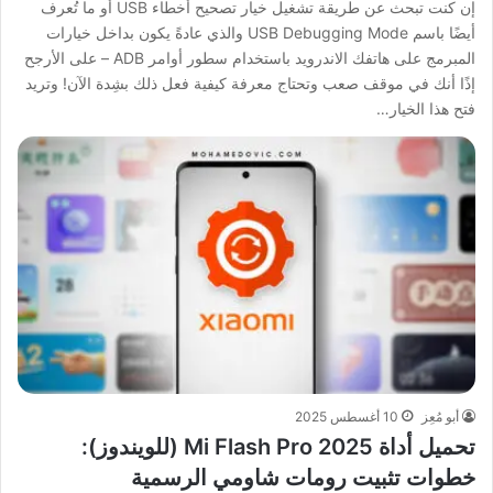
إن كنت تبحث عن طريقة تشغيل خيار تصحيح أخطاء USB أو ما تُعرف
أيضًا باسم USB Debugging Mode والذي عادةً يكون بداخل خيارات
المبرمج على هاتفك الاندرويد باستخدام سطور أوامر ADB – على الأرجح
إذًا أنك في موقف صعب وتحتاج معرفة كيفية فعل ذلك بشِدة الآن! وتريد
فتح هذا الخيار…
أبو مُعِز
10 أغسطس 2025
تحميل أداة Mi Flash Pro 2025 (للويندوز):
خطوات تثبيت رومات شاومي الرسمية