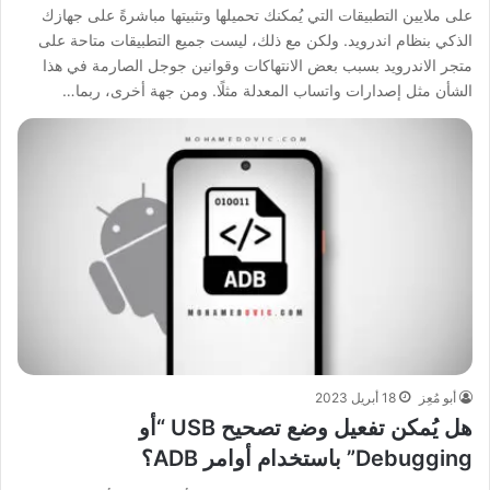
على ملايين التطبيقات التي يُمكنك تحميلها وتثبيتها مباشرةً على جهازك
الذكي بنظام اندرويد. ولكن مع ذلك، ليست جميع التطبيقات متاحة على
متجر الاندرويد بسبب بعض الانتهاكات وقوانين جوجل الصارمة في هذا
الشأن مثل إصدارات واتساب المعدلة مثلًا. ومن جهة أخرى، ربما…
أبو مُعِز
18 أبريل 2023
هل يُمكن تفعيل وضع تصحيح USB “أو
Debugging” باستخدام أوامر ADB؟