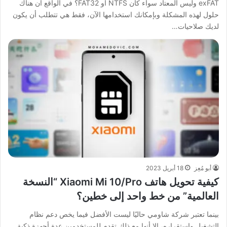
exFAT وليس المعتاد سواء كان NTFS أو FAT32؟ في الواقع أن هناك
حلول لهذه المشكلة وبإمكانك استخدامها الآن، فقط هي تتطلب أن يكون
لديك صلاحيات…
أبو مُعِز
18 أبريل 2023
كيفية تحويل هاتف Xiaomi Mi 10/Pro “النسخة
العالمية” من خط واحد إلى خطين؟
بينما تعتبر شركة شاومي حاليًا ليست الأفضل فيما يخص دعم نظام
التشغيل واستقراره، إلا أنها مع ذلك تقدم للمستخدمين عِدة أجهزة ذكية