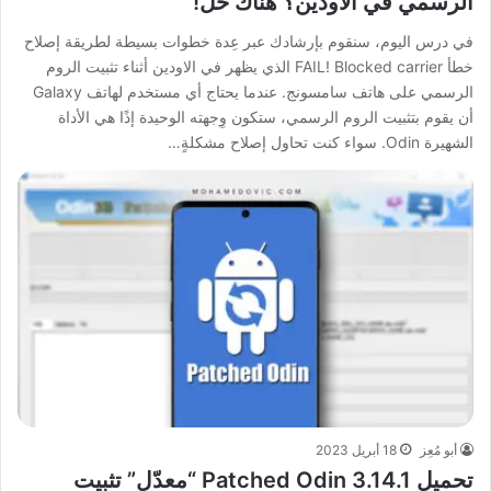
الرسمي في الاودين؟ هناك حل!
في درس اليوم، سنقوم بإرشادك عبر عِدة خطوات بسيطة لطريقة إصلاح
خطأ FAIL! Blocked carrier الذي يظهر في الاودين أثناء تثبيت الروم
الرسمي على هاتف سامسونج. عندما يحتاج أي مستخدم لهاتف Galaxy
أن يقوم بتثبيت الروم الرسمي، ستكون وِجهته الوحيدة إذًا هي الأداة
الشهيرة Odin. سواء كنت تحاول إصلاح مشكلةٍ…
أبو مُعِز
18 أبريل 2023
تحميل Patched Odin 3.14.1 “معدّل” تثبيت