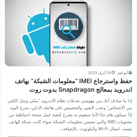
أبو مُعِز
18 أبريل 2023
حفظ واسترجاع IMEI “معلومات الشبكة” بهاتف
اندرويد بمعالج Snapdragon بدوت روت
إذا ما صادف أنك من مهوسي تعديلات نظام الاندرويد “مثلي ومثل الكثير
من الأشخاص” وتحب التغيير والتخصيص على هاتفك الذكي، شرح اليوم
إذًا سيكون هام جدًا لأننا سنقوم به بشرح كيفية عمل نسخة احتياطية من
محتويات IMEI والتي تتضمن معلومات الشبكة سواء كانت شبكة الهاتف
نفسه، اتصال Wi-Fi والبلوتوث، بالإضافة…