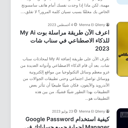
مهمة، لكن ماذا إذا وجدت نفسك أمام هاتف سامسونج
الخاص بك مغلقًا بسبب نسيان كلمة المرور؟ لا تقلق،…
Menna El Qlleny
4 أغسطس 2023
اعرف الآن طريقة مراسلة بوت My Ai
للذكاء الاصطناعي في سناب شات
2023
تعّرف الآن على طريقة إضافة My AI لمحادثات سناب
شات. بعد أن قام الذكاء الاصطناعي وأدواته العديدة من
غزو معظم وسائل التكنولوجيا من مواقع إلكترونية
ووسائل تواصل اجتماعي وحتى تطبيقات الجوالات من
الأندرويد والآيفون، فكان شيئًا طبيعيًا أن تتأثر بعض
التطبيقات بهذا التطور شيئًا فشيئًا، من بين هذه
التطبيقات هو…
Menna El Qlleny
23 يوليو 2023
كيفية استخدام Google Password
Manager لحماية جميع حساباتك في