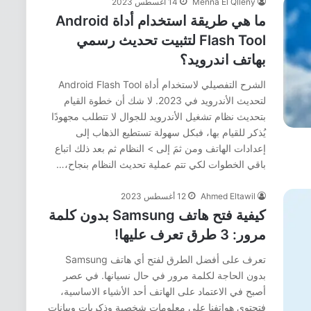
Menna El Qlleny
14 أغسطس 2023
ما هي طريقة استخدام أداة Android
Flash Tool لتثبيت تحديث رسمي
بهاتف اندرويد؟
الشرح التفصيلي لاستخدام أداة Android Flash Tool
لتحديث الأندرويد في 2023. لا شك أن خطوة القيام
بتحديث نظام تشغيل الأندرويد للجوال لا تتطلب مجهودًا
يُذكر للقيام بها، فبكل سهولة تستطيع الذهاب إلى
إعدادات الهاتف ومن ثمَ إلى > النظام ثم بعد ذلك اتباع
باقي الخطوات لكي تتم عملية تحديث النظام بنجاح،…
Ahmed Eltawil
12 أغسطس 2023
كيفية فتح هاتف Samsung بدون كلمة
مرور: 3 طرق تعرف عليها!
تعرف على أفضل الطرق لفتح أي هاتف Samsung
بدون الحاجة لكلمة مرور في حال نسيانها. في عصر
أصبح في الاعتماد على الهاتف أحد الأشياء الاساسية،
فتحتوي هواتفنا على معلومات شخصية وذكريات وبيانات