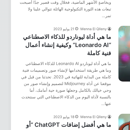
وبخاصةٍ الأشهر الماضية، فخلال وقت قصير جدًا أصبحت
تبعات هذه الثورة التكنولوجية الهائلة تتوالي علينا ولا
تمر…
Menna El Qlleny
21 يوليو 2023
ما هي أداة ليوناردو للذكاء الاصطناعي
“Leonardo AI” وكيفية إنشاء أعمال
فنية كاملة
ما هي أداة ليوناردو Leonardo AI للذكاء الاصطناعي
وما هي طريقة استخدامها لإنشاء صور وتصميمات فنية
كاملة من البداية للنهائية في 2023. تحدثنا من قبل في
موقعنا عن أداة Midjourney لتصميم وإنشاء صور من
وحي خيالك بالكامل وجعلها صورة حية أمامك، أما
بالنسبة لأداة اليوم من الذكاء الاصطناعي التي سنتحدث
عنها…
Menna El Qlleny
18 يوليو 2023
ما هي أفضل إضافات ChatGPT “أو