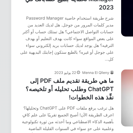
2023
شرح طريقة استخدام خاصية Password Manager
مدير كلمات المرور من جوجل. هل لديك العديد من
حسابات التواصل الاجتماعي؟ هل تمتلك حساب أو أكثر
على بعض المواقع سواء كانت بهدف التعليم أو بهدف
الترفيه؟ هل يوجد لديك حسابات بريد إلكتروني سواء
على جوجل أو غيره؟ بالطبع ستكون إجابتك البديهية على
كل…
Menna El Qlleny
22 يوليو 2023
ما هي طريقة تقديم ملف PDF إلى
ChatGPT وطلب تحليله أو تلخيصه؟
نفِّذ هذه الخطوات!
هل ترغب برفع ملفات PDF على ChatGPT وتحليلها؟
اعرف الطريقة الآن! أصبح الجميع تقريبًا على علم كافٍ
بأهمية الذكاء الاصطناعي وما أحدثه من ثورة تكنولوجية
وعلمية على حدٍ سواء في السنوات القليلة الماضية