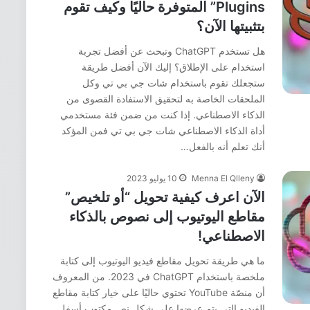
Plugins” المتوفرة حاليًا وكيف تقوم
بتثبيتها الآن؟
هل تستخدم ChatGPT وتبحث عن أفضل تجربة
استخدام على الإطلاق؟ إليك الآن أفضل طريقة
ستجعلك تقوم باستخدام شات جي بي تي وكل
الملحقات الخاصة به لتحقيق الاستفادة القصوى من
الذكاء الاصطناعي. إذا كنت من ضمن فئة مستخدمي
أداة الذكاء الاصطناعي شات جي بي تي فمن المؤكد
أنك تعلم أنه بالفعل…
Menna El Qlleny
10 يوليو 2023
الآن اعرف كيفية تحويل “أو تلخيص”
مقاطع اليوتيوب إلى نصوص بالذكاء
الاصطناعي!
ما هي طريقة تحويل مقاطع فيديو اليوتيوب إلى كتابة
ملخصة باستخدام ChatGPT في 2023. من المعروف
أن منصّة YouTube تحتوي حاليًا على خيار كتابة مقاطع
الفيديو التي يتم عرضها على شكل نص مكتوب أسفل