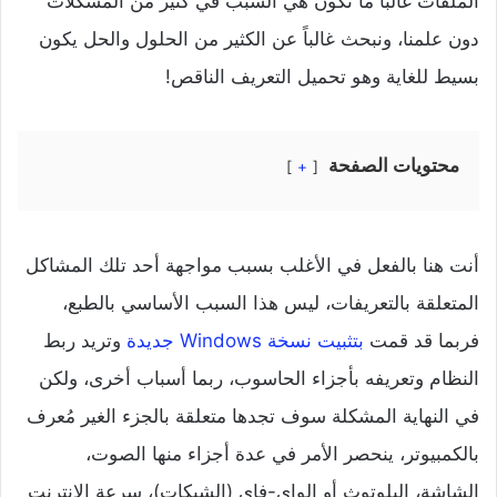
الملفات غالباً ما تكون هي السبب في كثير من المشكلات
دون علمنا، ونبحث غالباً عن الكثير من الحلول والحل يكون
بسيط للغاية وهو تحميل التعريف الناقص!
محتويات الصفحة
+
أنت هنا بالفعل في الأغلب بسبب مواجهة أحد تلك المشاكل
المتعلقة بالتعريفات، ليس هذا السبب الأساسي بالطبع،
فربما قد قمت
بتثبيت نسخة Windows جديدة
وتريد ربط
النظام وتعريفه بأجزاء الحاسوب، ربما أسباب أخرى، ولكن
في النهاية المشكلة سوف تجدها متعلقة بالجزء الغير مُعرف
بالكمبيوتر، ينحصر الأمر في عدة أجزاء منها الصوت،
الشاشة، البلوتوث أو الواي-فاي (الشبكات)، سرعة الإنترنت