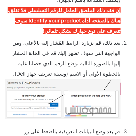
(يمكنك استبداله باسم الجهاز).
إن فقد ذلك الملصق الحامل للرقم التسلسلي فلا تقلق،
هناك بالصفحة أداة Identify your product سوف
تتعرف على نوع جهازك بشكل تلقائي!
بعد ذلك، قم بزيارة الرابط المُشار إليه بالأعلى، ومن
الواجهة التي سوف تظهر إليك قم في الخانة المشار
إليها بالصورة التالية بوضع الرقم الذي حصلنا عليه
بالخطوة الأولى أو الاسم (وسيلة تعريف جهاز Dell).
قم بعد وضع البيانات التعريفية بالضغط على زر