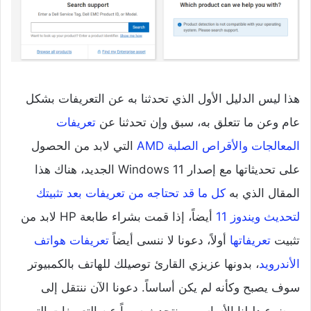
هذا ليس الدليل الأول الذي تحدثنا به عن التعريفات بشكل
عام وعن ما تتعلق به، سبق وإن تحدثنا عن
تعريفات
المعالجات والأقراص الصلبة AMD
التي لابد من الحصول
على تحديثاتها مع إصدار Windows 11 الجديد، هناك هذا
المقال الذي به
كل ما قد تحتاجه من تعريفات بعد تثبيتك
لتحديث ويندوز 11
أيضاً، إذا قمت بشراء طابعة HP لابد من
تثبيت
تعريفاتها
أولاً، دعونا لا ننسى أيضاً
تعريفات هواتف
الأندرويد
، بدونها عزيزي القارئ توصيلك للهاتف بالكمبيوتر
سوف يصبح وكأنه لم يكن أساساً. دعونا الآن ننتقل إلى
موضوع دليلنا الأساسي، ونتحدث سوياً عن التعريفات التي