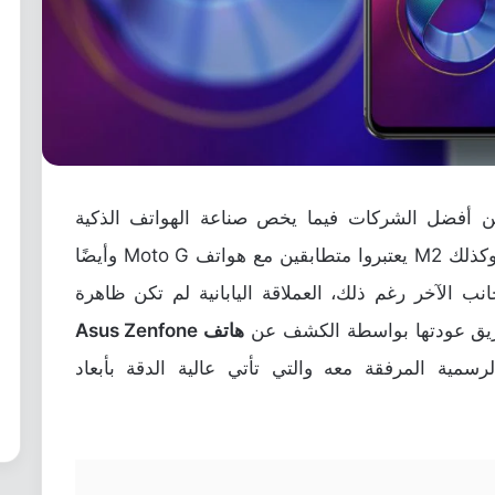
 ASUS تعد واحدة من أفضل الشركات فيما يخص صناعة الهواتف الذكية
المتوسطة. هاتف Zenfone Max Pro M1 وكذلك M2 يعتبروا متطابقين مع هواتف Moto G وأيضًا
الجانب الآخر رغم ذلك، العملاقة اليابانية لم تكن ظاهرة
ريق عودتها بواسطة الكشف عن
هاتف Asus Zenfone
رسمية المرفقة معه والتي تأتي عالية الدقة بأبعاد