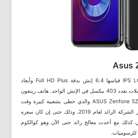
هاتف زين فون 6 يحتوي على شاشة IPS LCD قياسها 6.4 إنش بدقة Full HD Plus وأبعاد
1080×2340 بيكسل والناتج عنه كثافة بيكسلات بعدد 403 بيكسل في الإنش الواحد. هاتف رينفون
6 هو الخليفة والإصدار المطور من هاتف ASUS Zenfone 5Z والذي حظى بشعبية كبيرة وقت
إطلاقه في العام الماضي. الهاتف هو إصدار الشركة الرائد لعام 2019، وذلك حتى إن كان سعره
تي كذلك مع أحدث معالج رائد حتى الآن وهو كوالكوم