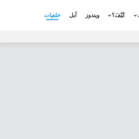
كَيْفَ؟
ويندوز
آبل
خلفيات