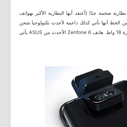
حدث لعام 2019 يأتي مع بطارية ضخمة جدًا (أعتقد أنها البطارية الأكبر بهواتف
للي أمبير. ولحسن الحظ أنها تأتي كذلك داعمة لأحدث تكنولوجيا شحن
سريع من كوالكوم Quick Charge 4.0 بقدرة 18 واط. هاتف Zenfone 6 الأحدث من ASUS يأتي