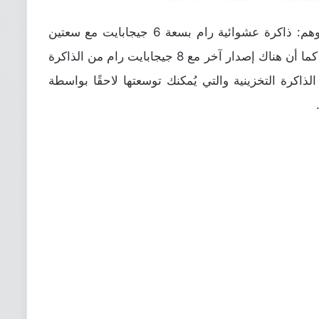
هاتف Zenfone 6 يأتي مع ثلاثة إصدارات وهم: ذاكرة عشوائية رام بسعة 6 جيجابايت مع سعتين
تخزين وهم 64 جيجابايت أو 128 جيجابايت، كما أن هناك إصدار آخر مع 8 جيجابايت رام من الذاكرة
لى 256 جيجابايت من الذاكرة التخزينية والتي يُمكنك توسعتها لاحقًا بواسطة