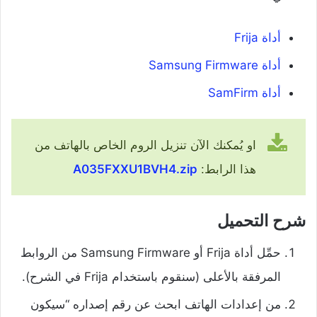
أداة Frija
أداة Samsung Firmware
أداة SamFirm
او يُمكنك الآن تنزيل الروم الخاص بالهاتف من
هذا الرابط:
A035FXXU1BVH4.zip
شرح التحميل
حمِّل أداة Frija أو Samsung Firmware من الروابط
المرفقة بالأعلى (سنقوم باستخدام Frija في الشرح).
من إعدادات الهاتف ابحث عن رقم إصداره “سيكون