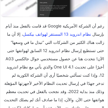
رغم أن الشركة الأمريكية Google قد قامت بالفعل منذ أيام
بإرسال
نظام اندرويد 13 المستقر لهواتف بيكسل
، إلا أن ما
زالت هناك الكثير من الشركات التي “تبذل ما في وِسعها”
حتى تستطيع إرسال نظام اندرويد 12 السابق لهواتفها حتى
الآن! نتحدث هنا عن حصول مستخدمي جوال جالكسي A03
أخيرًا على تحديث One UI 4.1 والذي يأتي مع نظام اندرويد
12، وإذا كنت تسألني شخصيًا أرى أن الشركة الكورية لم
تدخر جهدًا في إرسال تحديث النظام الأخير لأجهزتها المؤهلة
وذلك منذ بداية 2022، وقد نجحت بالفعل في تحديث معظم
هواتفها حتى الآن. والآن، إذا ما صادف أنك لم يصلك التحديث
الرسمي على هاتفك حتى الآن، فقد أصبح بإمكانك إذًا تنزيله