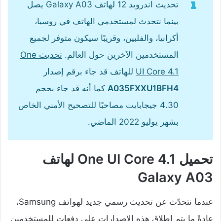
تحديث اندرويد 12 لهاتف Galaxy A03 يصل
بينما نتحدث لمستخدمي الهاتف في روسيا،
أكرانيا، والفلبين، وقريبًا سيكون متوفر لجميع
المستخدمين الآخرين حول العالم.
تحديث One
UI Core 4.1
للهاتف قد جاء برقم إصدار
A035FXXU1BFH4
كما أنه قد جاء بحجم
4.30 جيجابايت مصاحبًا للتصحيح الأمني الخاص
بشهر يوليو 2022 الماضي.
تحميل One UI Core 4.1 لهاتف
Galaxy A03
عندما نتحدّث عن تحديث رسمي جديد لهواتف Samsung،
عادةً ما يتم إطلاق هذه الإصدارات على دفعات للمستخدمين