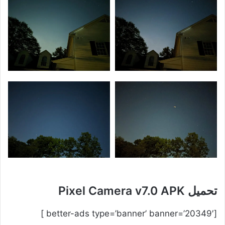
تحميل Pixel Camera v7.0 APK
[better-ads type=’banner’ banner=’20349′ ]