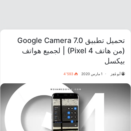
تحميل تطبيق Google Camera 7.0
(من هاتف Pixel 4) | لجميع هواتف
بيكسل
أبو مُعِز
1 مارس 2020
4٬593