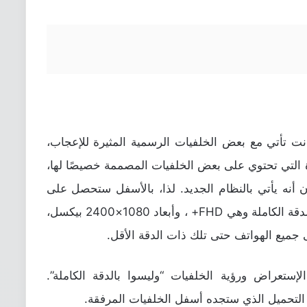
ت تأتي مع بعض الخلفيات الرسمية المثيرة للإعجاب،
طلاق واجهة Realme UI الجديدة التي تحتوي على بعض الخلفيات المصممة خصيصًا لها،
قع أن تراها أيضًا بهاتف ريلمي 7i كون أنه يأتي بالنظام الجديد. لذا، بالأسفل ستحصل على
خلفيتين فقط من هاتف Realme 7i حتى بالدقة الكاملة وهي FHD+ ، وأبعاد 1080×2400 بيكسل،
 جميع الهواتف حتى تلك ذات الدقة الأقل.
إستعراض ورؤية الخلفيات “وليسوا بالدقة الكاملة”.
 التحميل الذي ستجده أسفل الخلفيات المرفقة.