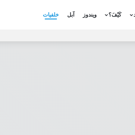
كَيْفَ؟
ويندوز
آبل
خلفيات