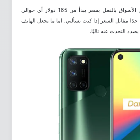
جوال Realme 7i قد تم إتاحته للشراء في الأسواق بالفعل بسعر يبدأ من 165 دولار أي حوالي
يدة جدًا مقابل السعر إذا كنت تسألني. اما ما يجعل الهاتف
دد التحدث عنه تاليًا.