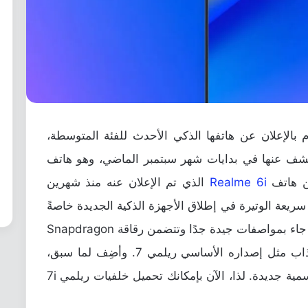
بالإعلان عن هاتفها الذكي الأحدث للفئة المتوسطة،
شف عنها في بدايات شهر سبتمبر الماضي، وهو هاتف
Realme 6i
الذي تم الإعلان عنه منذ شهرين
يعة الوتيرة في إطلاق الأجهزة الذكية الجديدة خاصةً
للفئة المتوسطة. على كلٍ، ريلمي 7i الجديد جاء بمواصفات جيدة جدًا وتتضمن رقاقة Snapdragon
662، شحن سريع، بالإضافة إلى تصميم جذاب مثل إصداره الأساسي ريلمي 7. وأضِف لما سبق،
الجوال الجديد جاء كذلك مع عِدة خلفيات رسمية جديدة. لذا، الآن بإمكانك تحميل خلفيات ريلمي 7i