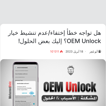
هل تواجه خطأ إختفاء/عدم تنشيط خيار
OEM Unlock؟ إليك بعض الحلول!
أبو مُعِز
18 أبريل 2023
10٬011