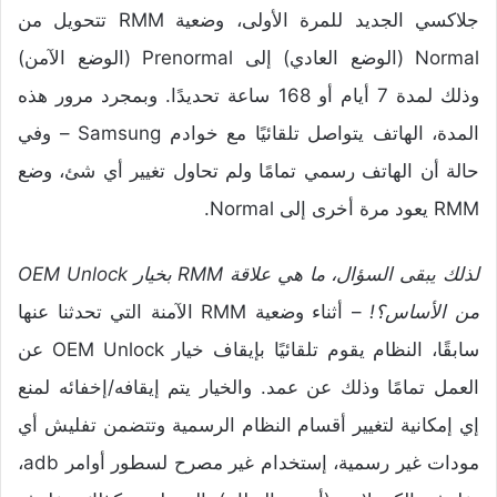
جلاكسي الجديد للمرة الأولى، وضعية RMM تتحويل من
Normal (الوضع العادي) إلى Prenormal (الوضع الآمن)
وذلك لمدة 7 أيام أو 168 ساعة تحديدًا. وبمجرد مرور هذه
المدة، الهاتف يتواصل تلقائيًا مع خوادم Samsung – وفي
حالة أن الهاتف رسمي تمامًا ولم تحاول تغيير أي شئ، وضع
RMM يعود مرة أخرى إلى Normal.
لذلك يبقى السؤال، ما هي علاقة RMM بخيار OEM Unlock
من الأساس؟!
– أثناء وضعية RMM الآمنة التي تحدثنا عنها
سابقًا، النظام يقوم تلقائيًا بإيقاف خيار OEM Unlock عن
العمل تمامًا وذلك عن عمد. والخيار يتم إيقافه/إخفائه لمنع
إي إمكانية لتغيير أقسام النظام الرسمية وتتضمن تفليش أي
مودات غير رسمية، إستخدام غير مصرح لسطور أوامر adb،