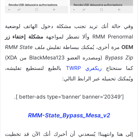
وفي حالة أنك تريد تجنب مشكلة دخول الهاتف لوضعية
RMM Prenormal وألا تضطر لمواجهة
مشكلة إختفاء زر
OEM
مرة أخرى، يُمكنك ببساطة تفليش
ملف RMM State
Bypass Zip
(ومصدره العضو BlackMesa123 من XDA)
كما ستحتاج
ريكفري TWRP
بالطبع لتستطيع تفليشه،
ويُمكنك تحميله عبر الرابط التالي:
[better-ads type=’banner’ banner=’20349′ ].
RMM-State_Bypass_Mesa_v2
إلى هنا وانتهينا! يُسعدني أن أخبرك أنك الآن قد تخطيت