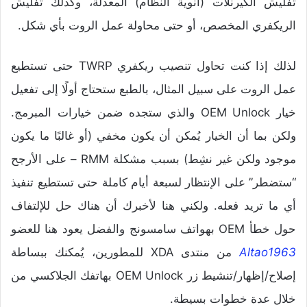
تفليش الكيرنلات (أنوية النظام) المعدلة، وكذلك تفليش
الريكفري المخصص، أو حتى محاولة عمل الروت بأي شكل.
لذلك إذا كنت تحاول تنصيب ريكفري TWRP حتى تستطيع
عمل الروت على سبيل المثال، بالطبع ستحتاج أولًا إلى تفعيل
خيار OEM Unlock والذي ستجده ضمن خيارات المبرمج.
ولكن بما أن الخيار يُمكن أن يكون مخفي (أو غالبًا ما يكون
موجود ولكن غير نشِط) بسبب مشكلة RMM – على الأرجح
“ستضطر” على الإنتظار لسبعة أيام كاملة حتى تستطيع تنفيذ
أي ما تريد فعله. ولكني هنا لأخبرك أن هناك حل للإلتفاف
حول خطأ OEM بهواتف سامسونج والفضل يعود هنا للعضو
Altao1963
من منتدى XDA للمطورين، يُمكنك ببساطة
إصلاح/إظهار/تنشيط زر OEM Unlock بهاتفك الجلاكسي من
خلال عدة خطوات بسيطة.