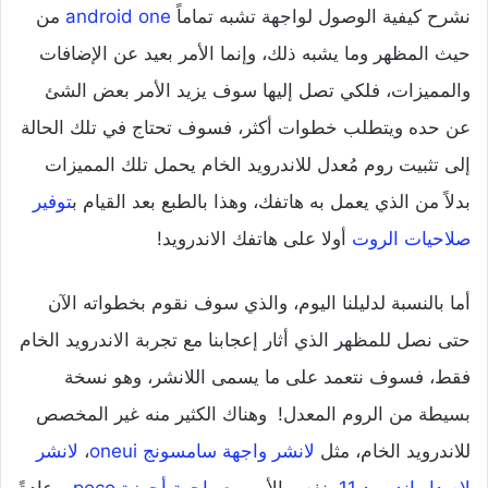
نشرح كيفية الوصول لواجهة تشبه تماماً
android one
من
حيث المظهر وما يشبه ذلك، وإنما الأمر بعيد عن الإضافات
والمميزات، فلكي تصل إليها سوف يزيد الأمر بعض الشئ
عن حده ويتطلب خطوات أكثر، فسوف تحتاج في تلك الحالة
إلى تثبيت روم مُعدل للاندرويد الخام يحمل تلك المميزات
بدلاً من الذي يعمل به هاتفك، وهذا بالطبع بعد القيام ب
توفير
صلاحيات الروت
أولا على هاتفك الاندرويد!
أما بالنسبة لدليلنا اليوم، والذي سوف نقوم بخطواته الآن
حتى نصل للمظهر الذي أثار إعجابنا مع تجربة الاندرويد الخام
فقط، فسوف نتعمد على ما يسمى اللانشر، وهو نسخة
بسيطة من الروم المعدل! وهناك الكثير منه غير المخصص
للاندرويد الخام، مثل
لانشر واجهة سامسونج oneui
،
لانشر
لإصدار اندرويد 11
، نفس الأمر مع
واجهة أجهزة poco
، وعادةً