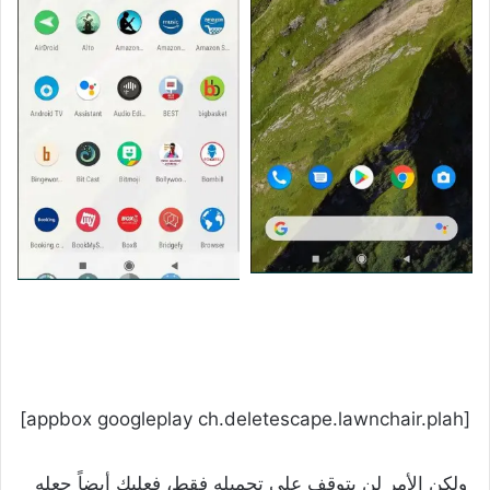
[appbox googleplay ch.deletescape.lawnchair.plah]
ولكن الأمر لن يتوقف على تحميله فقط، فعليك أيضاً جعله