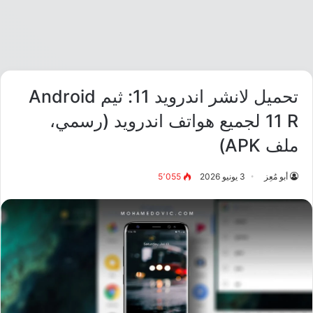
تحميل لانشر اندرويد 11: ثيم Android
11 R لجميع هواتف اندرويد (رسمي،
ملف APK)
أبو مُعِز
3 يونيو 2026
5٬055