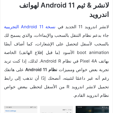
لانشر & ثيم Android 11 لهواتف
اندرويد
لانشر اندرويد 11 الجديد في
نسخة Android 11 التجريبية
جاء بدعم نظام التنقل بالسحب والإيماءات، والذي يسمح لك
بالسحب لأسفل لتحصل على الإشعارات، كما أضاف أيضًا
boot animation الأسود (ما قبل إقلاع الهاتف) الخاصة
بهاتف Pixel 4A في نظام Android R. لذلك، إذا كنت تريد
تجربة بعض خواص ومميزات
نظام Android 11
على هاتفك
رغم أنه غير داعمًا لتثبيته، أنصحك إذًا أن تذهب إلى رابط
تحميل لانشر اندرويد R من الأسفل لتحظى ببعض خواص
نظام اندرويد القادم.