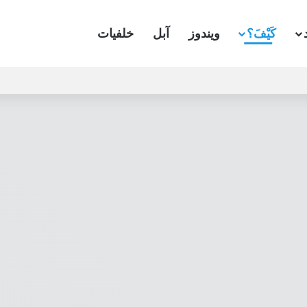
كَيْفَ؟
ويندوز
آبل
خلفيات