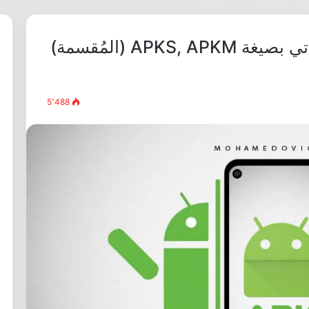
كيفية تثبيت التطبيقات التي تأتي بصيغة APKS, APKM (المُقسمة)
5٬488