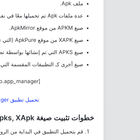
ملف Apk.
عدة ملفات Apk تم تحميلها معًا في نفس المجلد.
صيغ APKM من موقع ApkMirror.
صيغ XAPK من موقع ApkPure (التي تحتاج إلى نسخ ملف الـ OBB أولاً قبل التثبيت).
صيغ APKS التي تم إنشائها بواسطة تطبيق Spilt App Installer.
صيغ أخرى كـ التطبيقات المقسمة التي تأت
[appbox googleplay com.lb.app_manager]
تحميل تطبيق App Manager من جوجل درايڤ
خطوات تثبيت صيغة APKM, Apks, XApk
قم بتحميل التطبيق في البداية من الرو