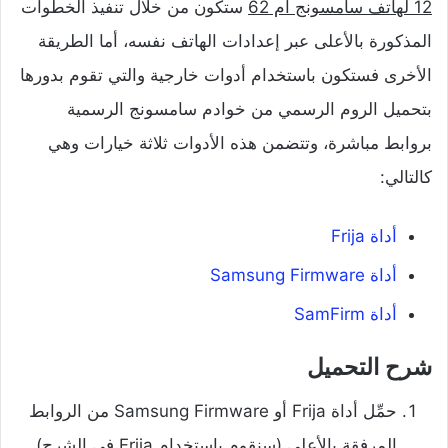
12 لهاتف سامسونج ام 62
ستكون من خلال تنفيذ الخطوات
المذكورة بالأعلى عبر إعدادات الهاتف نفسه، أما الطريقة
الأخرى فستكون باستخدام أدوات خارجية والتي تقوم بدورها
بتحميل الروم الرسمي من خوادم سامسونج الرسمية
بروابط مباشرة، وتتضمن هذه الأدوات ثلاثة خيارات وهي
كالتالي:
أداة Frija
أداة Samsung Firmware
أداة SamFirm
شرح التحميل
حمِّل أداة Frija أو Samsung Firmware من الروابط
المرفقة بالأعلى (سنقوم باستخدام Frija في الشرح).