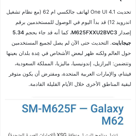
تحديث One UI 4.1 لهاتف جالكسي ام 62 (مع نظام تشغيل
اندرويد 12) قد بدأ اليوم في الوصول للمستخدمين برقم
إصدار
M625FXXU2BVC3
، كما أنه قد جاء بحجم
5.34
جيجابايت
. التحديث حتى الآن لم يصل لجميع المستخدمين
حول العالم ولكنه ظهر لبعض الأشخاص في عِدة بلدان بعينها
وتتضمن: البرازيل، إندونيسيا، ماليزيا، المملكة السعودية،
فيتنام، والإمارات العربية المتحدة، ومفترض أن يكون متوفر
لبقية المناطق الأخرى خلال الأيام القليلة القادمة.