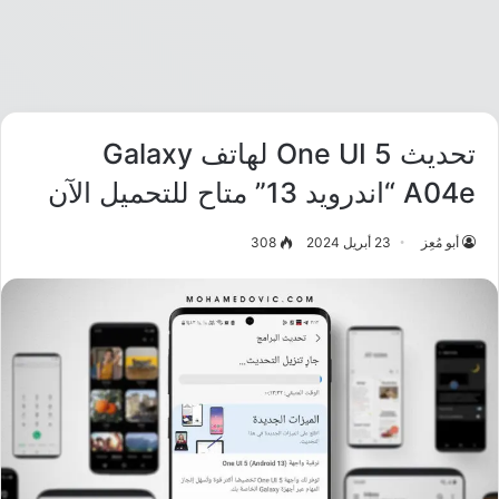
تحديث One UI 5 لهاتف Galaxy
A04e “اندرويد 13” متاح للتحميل الآن
أبو مُعِز
23 أبريل 2024
308