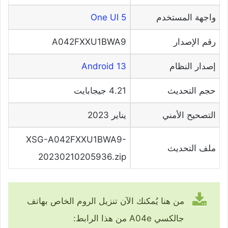
واجهة المستخدم
One UI 5
رقم الإصدار
A042FXXU1BWA9
إصدار النظام
Android 13
حجم التحديث
4.21 جيجابايت
التصحيح الأمني
يناير 2023
XSG-A042FXXU1BWA9-
ملف التحديث
20230210205936.zip
من هنا يُمكنك الآن تنزيل الروم الخاص بهاتف
جالكسي A04e من هذا الرابط: