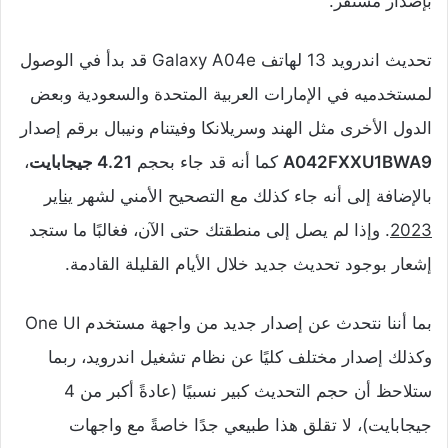
بإصدار مستقر.
تحديث اندرويد 13 لهاتف Galaxy A04e قد بدأ في الوصول
لمستخدميه في الإمارات العربية المتحدة والسعودية وبعض
الدول الأخرى مثل الهند وسريلانكا وفيتنام ونيبال برقم إصدار
A042FXXU1BWA9
كما أنه قد جاء بحجم
4.21 جيجابايت
،
بالإضافة إلى أنه جاء كذلك مع التصحيح الأمني لشهر
يناير
2023
. وإذا لم يصل إلى منطقتك حتى الآن، فغالبًا ما ستجد
إشعار بوجود تحديث جديد خلال الأيام القليلة القادمة.
بما أننا نتحدث عن إصدار جديد من واجهة مستخدم One UI
وكذلك إصدار مختلف كليًا عن نظام تشغيل اندرويد، ربما
ستلاحظ أن حجم التحديث كبير نسبيًا (عادةً أكبر من 4
جيجابايت)، لا تقلق هذا طبيعي جدًا خاصةً مع واجهات