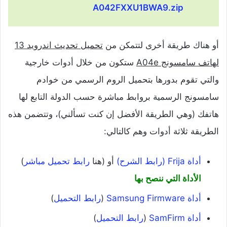
A042FXXU1BWA9.zip
أو هناك طريقة أخرى لتتمكن من
تحميل تحديث اندرويد 13
لهاتف سامسونج A04e
ستكون من خلال أدوات خارجية
والتي تقوم بدورها بتحميل الروم الرسمي من خوادم
سامسونج الرسمية بروابط مباشرة حسب الدولة التابع لها
هاتفك (وهي الطريقة الأفضل إن كنت تسألني)، وتتضمن هذه
الطريقة ثلاثة أدوات وهم كالتالي:
أداة Frija (رابط الشرح)
أو (هنا
رابط تحميل مباشر
)
الأداة التي ننصح بها
أداة Samsung Firmware
(
رابط التحميل
)
أداة SamFirm
(
رابط التحميل
)