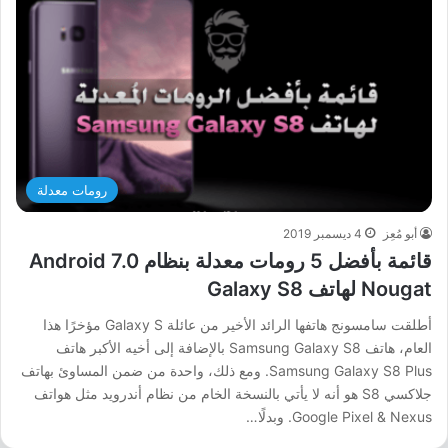
رومات معدلة
أبو مُعِز
4 ديسمبر 2019
قائمة بأفضل 5 رومات معدلة بنظام Android 7.0
Nougat لهاتف Galaxy S8
أطلقت سامسونج هاتفها الرائد الأخير من عائلة Galaxy S مؤخرًا هذا
العام، هاتف Samsung Galaxy S8 بالإضافة إلى أخيه الأكبر هاتف
Samsung Galaxy S8 Plus. ومع ذلك، واحدة من ضمن المساوئ بهاتف
جلاكسي S8 هو أنه لا يأتي بالنسخة الخام من نظام أندرويد مثل هواتف
Google Pixel & Nexus. وبدلًا…