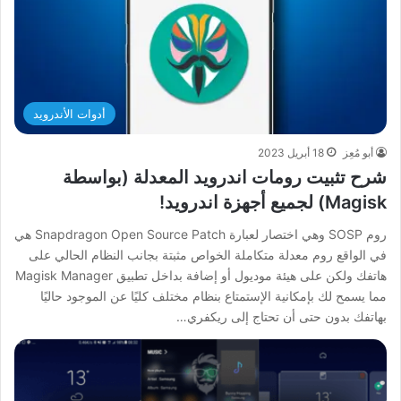
أدوات الأندرويد
أبو مُعِز
18 أبريل 2023
شرح تثبيت رومات اندرويد المعدلة (بواسطة
Magisk) لجميع أجهزة اندرويد!
روم SOSP وهي اختصار لعبارة Snapdragon Open Source Patch هي
في الواقع روم معدلة متكاملة الخواص مثبتة بجانب النظام الحالي على
هاتفك ولكن على هيئة موديول أو إضافة بداخل تطبيق Magisk Manager
مما يسمح لك بإمكانية الإستمتاع بنظام مختلف كليًا عن الموجود حاليًا
بهاتفك بدون حتى أن تحتاج إلى ريكفري…