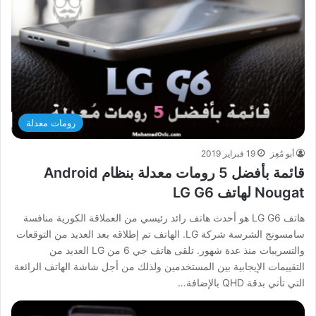
رومات معدلة
أبو مُعِز
19 فبراير 2019
قائمة بأفضل 5 رومات معدلة بنظام Android
Nougat لهاتف LG G6
هاتف LG G6 هو أحدث هاتف رائد رئيسي من العملاقة الكورية منافسة
سامسونج الشرسة شركة LG. الهاتف تم إطلاقه بعد العديد من التوقعات
والتسريبات منذ عدة شهور. تلقى هاتف جي 6 من LG العديد من
التقييمات الإيجابية بين المستخدمين ولذلك من أجل شاشة الهاتف الرائعة
التي تأتي بدقة QHD بالإضافة…