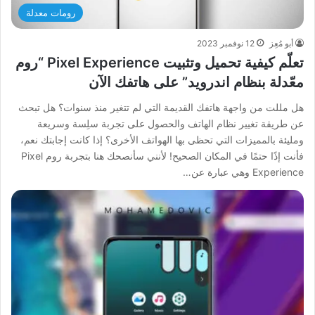
رومات معدلة
أبو مُعِز
12 نوفمبر 2023
تعلّم كيفية تحميل وتثبيت Pixel Experience “روم
معّدلة بنظام اندرويد” على هاتفك الآن
هل مللت من واجهة هاتفك القديمة التي لم تتغير منذ سنوات؟ هل تبحث
عن طريقة تغيير نظام الهاتف والحصول على تجربة سلِسة وسريعة
ومليئة بالمميزات التي تحظى بها الهواتف الأخرى؟ إذا كانت إجابتك نعم،
فأنت إذًا حتمًا في المكان الصحيح! لأنني سأنصحك هنا بتجربة روم Pixel
Experience وهي عبارة عن…