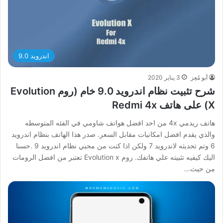
اندرويد 9.0
أبو مُعِز
3 يناير 2020
شرح تثبيت نظام اندرويد 9.0 خام (روم Evolution
X) على هاتف Redmi 4x
هاتف ريدمي 4x من احد افضل هواتف شاومي في الفئه المتوسطه
والذي يقدم افضل امكانيات مقابل السعر. صدر هذا الهاتف بنظام اندرويد
6 وتم تحديثه لاندرويد 7 ولكن اذا كنت من محبي نظام اندرويد 9 .حسنا
اليك كيفيه تثبيته علي هاتفك. روم Evolution x تعتبر من افضل الرومات
من حيث…