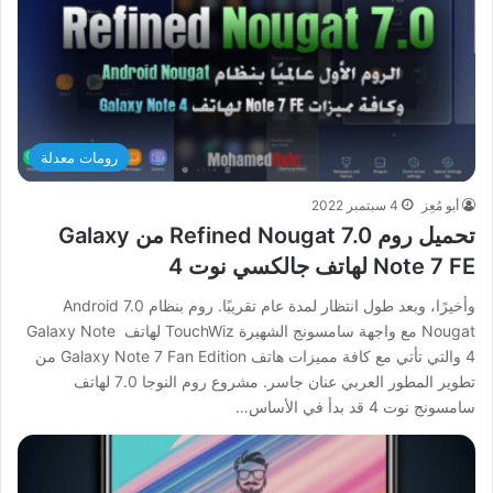
رومات معدلة
أبو مُعِز
4 سبتمبر 2022
تحميل روم Refined Nougat 7.0 من Galaxy
Note 7 FE لهاتف جالكسي نوت 4
وأخيرًا، وبعد طول انتظار لمدة عام تقريبًا. روم بنظام Android 7.0
Nougat مع واجهة سامسونج الشهيرة TouchWiz لهاتف Galaxy Note
4 والتي تأتي مع كافة مميزات هاتف Galaxy Note 7 Fan Edition من
تطوير المطور العربي عنان جاسر. مشروع روم النوجا 7.0 لهاتف
سامسونج نوت 4 قد بدأ في الأساس…