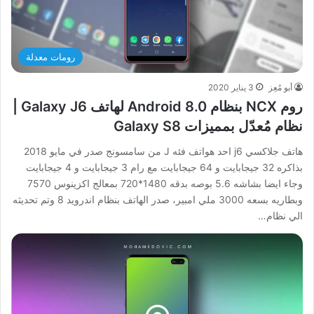
رومات معدلة
أبو مُعِز
3 يناير 2020
روم NCX بنظام Android 8.0 لهاتف Galaxy J6 |
نظام مُعدّل بمميزات Galaxy S8
هاتف جلاكسي j6 احد هواتف فئه J من سامسونج صدر في مايو 2018
بذاكره 32 جيجابايت و 64 جيجابايت مع رام 3 جيجابايت و 4 جيجابايت
وجاء ايضا بشاشه 5.6 بوصه بدقه 1480*720 بمعالج اكزينوس 7570
وبطاريه بسعه 3000 ملي امبير، صدر الهاتف بنظام اندرويد 8 وتم تحديثه
الي نظام…