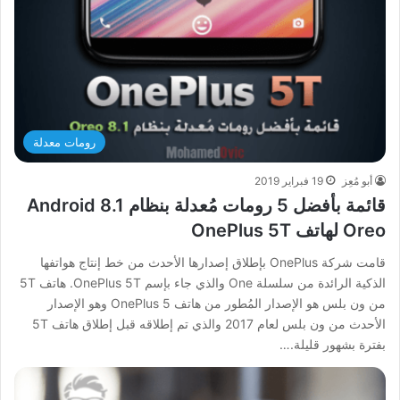
رومات معدلة
أبو مُعِز
19 فبراير 2019
قائمة بأفضل 5 رومات مُعدلة بنظام Android 8.1
Oreo لهاتف OnePlus 5T
قامت شركة OnePlus بإطلاق إصدارها الأحدث من خط إنتاج هواتفها
الذكية الرائدة من سلسلة One والذي جاء بإسم OnePlus 5T. هاتف 5T
من ون بلس هو الإصدار المُطور من هاتف OnePlus 5 وهو الإصدار
الأحدث من ون بلس لعام 2017 والذي تم إطلاقه قبل إطلاق هاتف 5T
بفترة بشهور قليلة.…