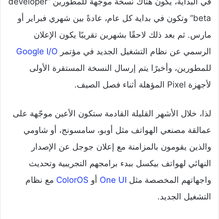
في البداية، يكون هناك نسخة موجّهة للمطورين “developer
beta” وتكون في بداية كل عام، عادةً بين شهري فبراير أو
مارس. ثم بعد ذلك لاحقًا بشهرين تقريبًا يكون الإعلان
الرسمي عن نظام التشغيل الجديد في مؤتمر
Google I/O
للمطورين، وأخيرًا يتم إرسال النسخة المستقرة الأولى
لأجهزة Pixel المؤهلة أثناء فصل الصيف.
لذا، خلال الأشهر القليلة القادمة ستكون الأعين موجّهة على
عمالقة مصنعي الهواتف مثل أوبو، سامسونج، أو شاومي
والذين يقومون بالمزامنة مع إعلان جوجل عن الإصدار
النهائي لهواتف بيكسل ببدء برامجهم التجريبية وتحديث
واجهاتهم المخصصة مثل
One UI
أو
ColorOS
مع نظام
التشغيل الجديد.