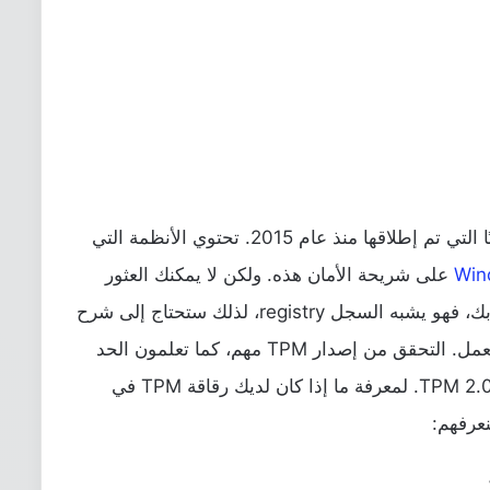
تتوفر شريحة TPM على جميع الأنظمة تقريبًا التي تم إطلاقها منذ عام 2015. تحتوي الأنظمة التي
Win
على شريحة الأمان هذه. ولكن لا يمكنك العثور
عليه على نظام التشغيل windows الخاص بك، فهو يشبه السجل registry، لذلك ستحتاج إلى شرح
للتحقق مما إذا كان TPM مثبتًا وبأي إصدار يعمل. التحقق من إصدار TPM مهم، كما تعلمون الحد
الأدنى من المتطلبات لتشغيل ويندوز 11 هو TPM 2.0. لمعرفة ما إذا كان لديك رقاقة TPM في
نعرفهم: