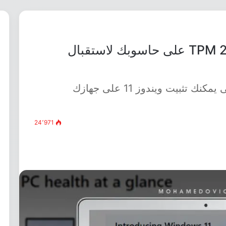
كيفية فحص وتفعيل خاصية TPM 2.0 على حاسوبك لاستقبال
كل ما تريد معرفته عن 2.0 TPM حتى يمكنك تثبيت ويندوز 11 على جهازك
24٬971