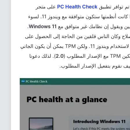
تم توافر تطبيق
Check
PC Health
على متجر
الويندوز، وهرع الجميع للتحقق ومعرفة ما إذا كانت أنظمتها ستكون متوافقة مع ويندوز 11. لسوء
ين ويقول إن نظامك غير متوافق مع
11
Windows
.
إصلاح وكان الناس قلقين من الحاجة إلى الحصول على
جهاز كمبيوتر أحدث من الذي يمتلكونه فقط لاستخدام ويندوز 11. ولكن TPM يمكن أن يكون الجاني
طلوب (
2.0
). لذلك دعونا