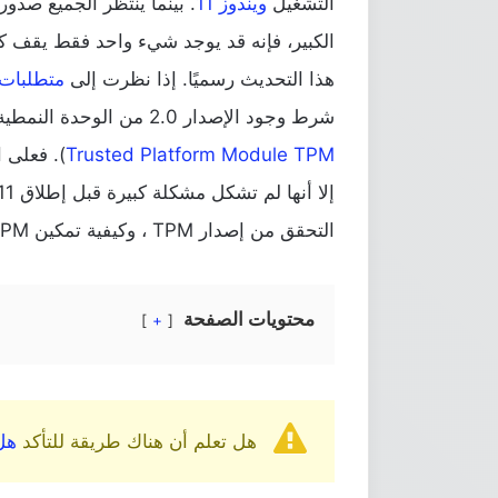
التشغيل
ويندوز 11
الكبير، فإنه قد يوجد شيء واحد فقط يقف ك
هذا التحديث رسميًا. إذا نظرت إلى
متطلبات indows 11
شرط وجود الإصدار 2.0 من الوحدة النمطية للنظام الأساسي الموثوق به (أو كما تسمى بالإنجليزية
Trusted Platform Module TPM
). فعلى 
التحقق من إصدار TPM ، وكيفية تمكين TPM ، وغيرها من المعلومات حول TPM.
محتويات الصفحة
+
هل تعلم أن هناك طريقة للتأكد
هل 