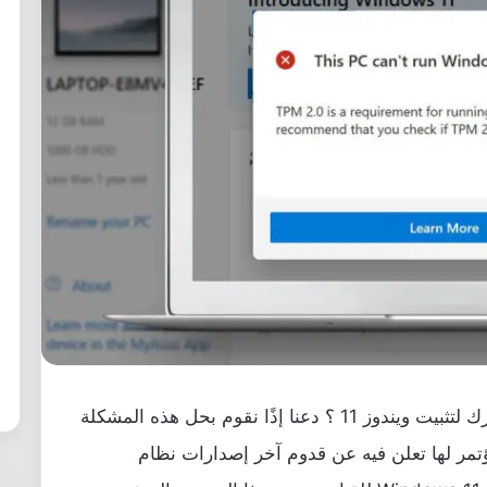
هل تواجه مشكلة TPM 2.0 وعدم دعم جهازك لتثبيت ويندوز 11 ؟ دعنا إذًا نقوم بحل هذه المشكلة
Micr حديثًا بإقامة مؤتمر لها تعلن فيه عن قدوم آخر إصدارات نظام