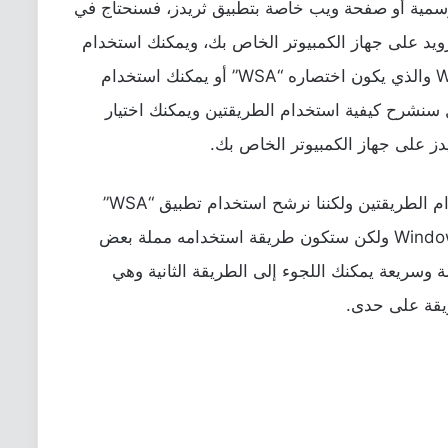
 رسمية أو صفحة ويب خاصة بتطبيق ثريدز، فسنحتاج في
رويد على جهاز الكمبيوتر الخاص بك، ويمكنك استخدام
تطبيق Windows Subsystem for Android والذي يكون اختصاره “WSA” أو يمكنك استخدام
ل سنشرح كيفية استخدام الطريقتين ويمكنك اختيار
ز على جهاز الكمبيوتر الخاص بك.
على الرغم من أننا سنوفر لك طريقة استخدام الطريقتين ولكننا نرشح استخدام تطبيق “WSA”
وذلك لأنه متاح بالفعل لنظام التشغيل Windows 11 ولكن ستكون طريقة استخدامه مملة بعض
وسريعة يمكنك اللجوء إلى الطريقة الثانية وهي
ريقة على حدى.