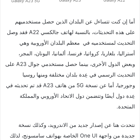
Galaxy A22
Galaxy A23 5G
أما إن كنت تتساءل عن البلدان الذين حصل مستخدميهم
على هذه التحديثات، بالنسبة لهاتف جالكسي A22 فقد وصل
التحديث لمستخدميه في معظم البلدان الأوروبية وهي
أستراليا، بلغاريا، كرواتيا، فرنسا، ألمانيا، اليونان، المجر،
وبعض الدول الأخرى، بينما حصل مستخدمي جوال A23 على
التحديث الرسمي في عِدة بلدان مختلفة ومنها روسيا
وجورجيا، أما عن نسخة 5G من هاتف A23 قد تم تحديثه في
عِدة دول أيضًا وتتضمن دول الاتحاد الأوروبي والمملكة
المتحدة.
نتحدث هنا عن إصدار جديد من الاندرويد، وكذلك نسخة
جديدة من واجهة One UI الخاصة بهواتف سامسونج، لذلك