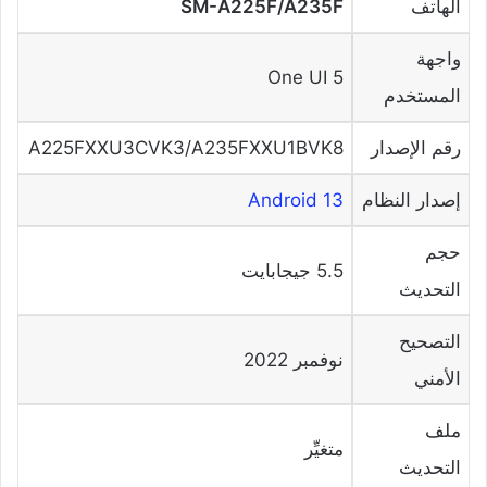
الهاتف
SM-A225F/A235F
واجهة
One UI 5
المستخدم
رقم الإصدار
A225FXXU3CVK3/A235FXXU1BVK8
إصدار النظام
Android 13
حجم
5.5 جيجابايت
التحديث
التصحيح
نوفمبر 2022
الأمني
ملف
متغيِّر
التحديث