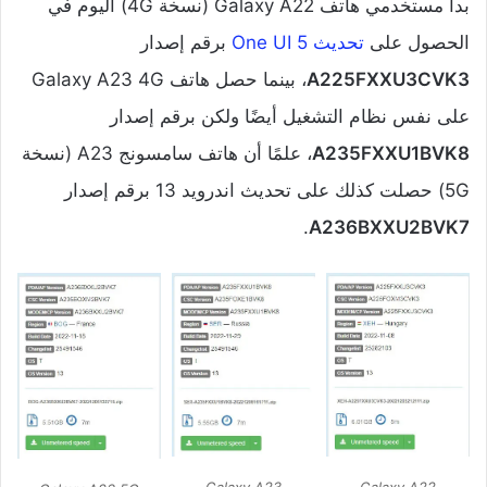
بدأ مستخدمي هاتف Galaxy A22 (نسخة 4G) اليوم في
الحصول على
تحديث One UI 5
برقم إصدار
A225FXXU3CVK3
، بينما حصل هاتف Galaxy A23 4G
على نفس نظام التشغيل أيضًا ولكن برقم إصدار
A235FXXU1BVK8
، علمًا أن هاتف سامسونج A23 (نسخة
5G) حصلت كذلك على تحديث اندرويد 13 برقم إصدار
.
A236BXXU2BVK7
Galaxy A23