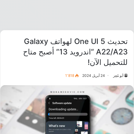
تحديث One UI 5 لهواتف Galaxy
A22/A23 “اندرويد 13” أصبح متاح
للتحميل الآن!
أبو مُعِز
24 أبريل 2024
1٬818