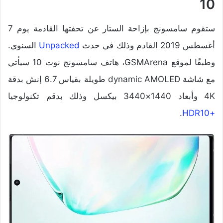
10
ستقوم سامسونج بإزاحة الستار عن تحفتها القادمة يوم 7
أغسطس 2019 القادم وذلك في حدث
Unpacked
السنوي.
وطبقًا لموقع GSMArena، هاتف سامسونج نوت 10 سيأتي
مع شاشة dynamic AMOLED طويلة بقياس 6.7 إنش بدقة
4K وأبعاد 1440×3440 بيكسل وذلك بدقم تكنولوجيا
.
+HDR10