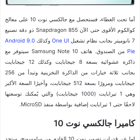
أما تحت الغطاء، فستحصل مع جالكسي نوت 10 على معالج
كوالكوم الأقوى حتى الآن Snapdragon 855 ذو دقة تصنيع
7 نانوميتر بجانب نظام تشغيل
One UI
وكذلك
Android 9.0
Pie
من الصندوق. هاتف Samsung Note 10 سيتوفر مع
ذاكرة عشوائية بسعة 8 جيجابايت وكذلك 12 جيجابايت
بجانب ثلاثة خيارات من الذاكرة التخزينية وتبدأ من 256
جيجابايت ومرورًا بسعة 512 جيجابايت، وأخيرًا السعة الأكبر
وهي 1 تيرابايت (1000 جيجابايت) والتي يُمكنك توسعتها
لاحقًا حتى 1 تيرابايت إضافية بواسطة منفذ MicroSD.
كاميرا جالكسي نوت 10
اما عن قدرات تصوير نوت 10 القادم من سامسونج، ستجد