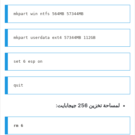
mkpart win ntfs 564MB 57344MB
mkpart userdata ext4 57344MB 112GB
set 6 esp on
quit
لمساحة تخزين 256 جيجابايت:
rm 6