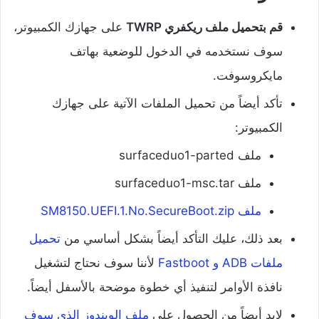
قم بتحميل ملف ريكفري TWRP
على جهازك الكمبيوتر،
سوف نستخدمه في الدخول للوضعية بهاتف
مايكروسوفت.
تأكد أيضاً من تحميل الملفات الآتية على جهازك
الكمبيوتر:
ملف surfaceduo1-parted
ملف surfaceduo1-msc.tar
ملف SM8150.UEFI.1.No.SecureBoot.zip
بعد ذلك، عليك التأكد أيضاً بشكل أساسي من
تحميل
ملفات ADB و Fastboot
لأننا سوف نحتاج لتشغيل
نافذة الأوامر لتنفيذ أي خطوة موضحة بالأسفل أيضاً.
لابد أيضاً من الحصول على
ملف الويندوز الذي سوف