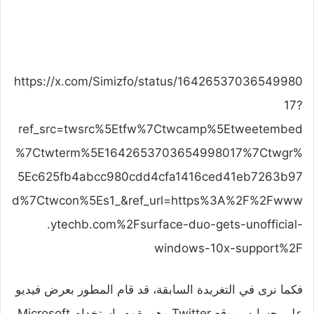
https://x.com/Simizfo/status/16426537036549980
17?
ref_src=twsrc%5Etfw%7Ctwcamp%5Etweetembed
%7Ctwterm%5E1642653703654998017%7Ctwgr%
5Ec625fb4abcc980cdd4cfa1416ced41eb7263b97
d%7Ctwcon%5Es1_&ref_url=https%3A%2F%2Fwww
.ytechb.com%2Fsurface-duo-gets-unofficial-
windows-10x-support%2F
فكما نرى في التغريدة السابقة، قد قام المطور بعرض فيديو
على حسابه بموقع Twitter وهو يقوم باستخدام Microsoft