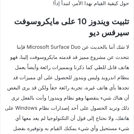
حول كيفية القيام بهذا الأمر، لنبدأ إذاً!
تثبيت ويندوز 10 على مايكروسوفت
سيرفس ديو
لا شك أننا بالحديث عن Microsoft Surface Duo فإننا
نتحدث عن مشروع مميز قد قدمته مايكروسوفت إلينا، فهو
هاتف قابل للطي كما ذكرنا وبمميزات رائعة وأيضاً يعمل
بنظام اندرويد وليس ويندوز للحصول على أي مميزات قد
تجدها بأي هاتف غيره، تجربة رائعة حقاً ولكن قد يرى البعض
أن هناك شيء ينقصها وهو نظام ويندوز! وأنت بالفعل ترى
ذلك وتريد الحصول على أحد إصدارات نظام Windows على
هاتفك، ولا نحتاج إلى قول أن التكنولوجيا لم يعد معها أي
شيء مستحيل وأي شيء يمكنك القيام به وتوفيره بفضل