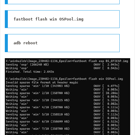
fastboot flash win OSPool.img