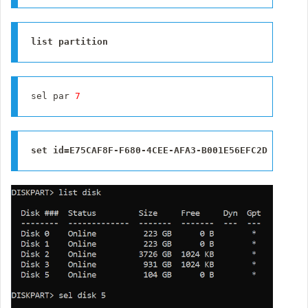
list partition
sel par 
7
set id=E75CAF8F-F680-4CEE-AFA3-B001E56EFC2D