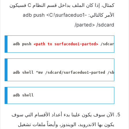
كمثال، إذا كان الملف بداخل قسم النظام C فسيكون
الأمر كالتالي: adb push <C:\surfaceduo1-
parted> /sdcard/
adb push 
<path to surfaceduo1-parted>
adb shell "mv /sdcard/surfaceduo1-parted /sbin/par
adb shell
‌الآن سوف يكون علينا بدء أعداد الأقسام التي سوف
يكون بها الاندرويد، الويندوز، وأيضاً ملفات تشغيل