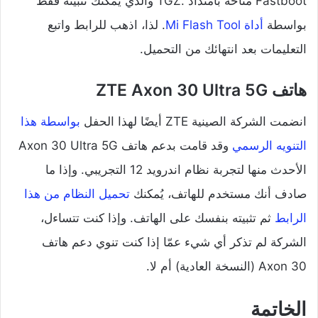
Fastboot متاحة بامتداد .TGZ والذي يُمكنك تثبيته فقط
بواسطة
أداة Mi Flash Tool
. لذا، اذهب للرابط واتبع
التعليمات بعد انتهائك من التحميل.
هاتف ZTE Axon 30 Ultra 5G
انضمت الشركة الصينية ZTE أيضًا لهذا الحفل
بواسطة هذا
التنويه الرسمي
وقد قامت بدعم هاتف Axon 30 Ultra 5G
الأحدث منها لتجربة نظام اندرويد 12 التجريبي. وإذا ما
صادف أنك مستخدم للهاتف، يُمكنك
تحميل النظام من هذا
الرابط
ثم تثبيته بنفسك على الهاتف. وإذا كنت تتساءل،
الشركة لم تذكر أي شيء عمّا إذا كنت تنوي دعم هاتف
Axon 30 (النسخة العادية) أم لا.
الخاتمة