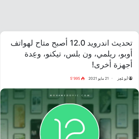
تحديث اندرويد 12.0 أصبح متاح لهواتف
أوبو، ريلمي، ون بلس، تيكنو، وعِدة
أجهزة أخرى!
أبو مُعِز
21 مايو 2021
5٬995