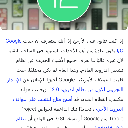
إذا كنت تتابع، على الأرجح إذًا أنك ستعرف أن حَدَث
Google
I/O
يكون عادةً من أهم الأحداث السنوية في الساحة التقنية،
لأن عبره غالبًا ما نعرف جميع الأشياء الجديدة عن نظام
تشغيل اندرويد القادم، وهذا العام لم يكن مختلفًا، حيث
قامت العملاقة الأمريكية Google أخيرًا بالإعلان عن
الإصدار
التجريبي الأول من نظام اندرويد 12.0
. وبجانب هواتف
بيكسل، النظام الجديد قد
أصبح متاح للتثبيت على هواتف
اندرويد الأخرى
، تحديدًا تلك الداعمة لخواص Project
Treble من Google أو نسخة GSI. في الواقع أن
نظام