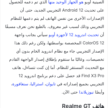
الصينية أوبو
هو الجهاز الوحيد منها
الذي تم دعمه للحصول
على تحديث Android 12 التجريبي الجديد، حتى أن
الإصدارات الأخرى من نفس الهاتف لم يتم دعمها للنظام
التجريبي وذلك لسبب غير معروف. بالطبع نحن نعرف مسبقًا
أن
تحديث اندرويد 12 لأجهزة أوبو
سيأتي بجانب واجهة
ColorOS 12 المخصصة بواسطتها، ولكن رغم ذلك هذا
الإصدار التجريبي جاء مع نظام اندرويد الخام بدون أي
تخصيصات، وغالبًا ما ستقوم بإطلاق إصدار الواجهة القادم
مع التحديث المستقر للنظام. أما إن كنت تتساءل، هاتف
Find X3 Pro قد حصل على دعم برنامج اندرويد 12
التجريبي بجميع إصداراته في
تايوان
،
استراليا
،
سنغافورة
،
وأيضًا
نيوزيلاندا
حتى الآن.
هاتف Realme GT