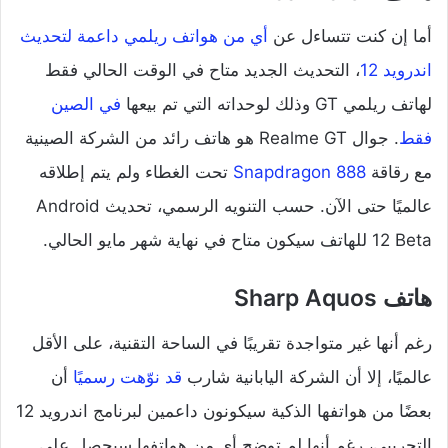
أما إن كنت تتساءل عن
أي من هواتف ريلمي داعمة لتحديث
اندرويد 12
، التحديث الجديد متاح في الوقت الحالي فقط
لهاتف ريلمي GT وذلك لوحداته التي تم بيعها
في الصين
فقط
. جوال Realme GT هو هاتف رائد من الشركة الصينية
مع رقاقة
Snapdragon 888
تحت الغطاء ولم يتم إطلاقه
عالميًا حتى الآن. حسب التنويه الرسمي، تحديث Android
12 Beta للهاتف سيكون متاح في نهاية شهر مايو الحالي.
هاتف Sharp Aquos
رغم أنها غير متواجدة تقريبًا في الساحة التقنية، على الأقل
عالميًا، إلا أن الشركة اليابانية شارب
قد نوّهت رسميًا
أن
بعضًا من هواتفها الذكية سيكونون داعمين لبرنامج اندرويد 12
التجريبي، رغم أنها لم توضح أي من هواتفها سيحصل على