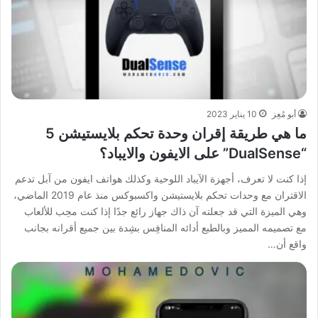
أبو مُعِز
10 يناير 2023
ما هي طريقة إقران وحدة تحكم بلايستيشن 5
“DualSense” على الايفون والايباد؟
إذا كنت لا تعرف، أجهزة الآيباد اللوحية وكذلك هواتف ايفون من آبل تدعم
الاقتران مع وحدات تحكم بلايستيشن واكسبوكس منذ عام 2019 الماضي،
وهي الميزة التي قد جعلته آن ذاك جهاز رائع جدًا إذا كنت محِب للألعاب
مع تصميمه المميز وبالطبع أدائه المنافِس بشِدة بين جميع أقرانه بجانب
واقع أن…