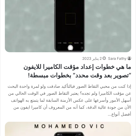
Sara Fathy
2 يناير 2023
ما هي خطوات إعداد مؤقت الكاميرا للايفون
“تصوير بعد وقت محدد” بخطوات مبسطة!
إذا كنت من محبي التقاط الصور فبالتأكيد صادفت ولو لمرة واحدة البحث
عن مؤقت الكاميرا ولم تجده؟ يعتبر التقاط الصور في الوقت الحالي من
أسهل الأمور وأسرعها على عكس الأزمنة السابقة لما يتمتع به الهواتف
الأن من جودة عالية الدقة، كما أنه من المعروف أن كاميرا ايفون من
أفضل أنواع…