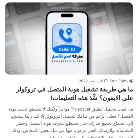
Sara Fathy
8 ديسمبر 2022
ما هي طريقة تشغيل هوية المتصل في تروكولر
على الايفون؟ نفِّذ هذه التعليمات!
هل قمت بتحميل تطبيق Truecaller مؤخراً ولكنك لا تستطيع تحديد هوية
المتصل؟ فعلى الرغم من قيامك بتحميل التروكولر إلا أنك ربما ستحتاج
إلي السماح بجميع خياراته حتي تستطيع معرفة هوية المتصل وحظر
المكالمات والرسائل الغير مرغوب فيها من قبل بعض الأشخاص، وذلك
لأنه يتفرّد ببعض الاختلافات على الايفون عن بقية…