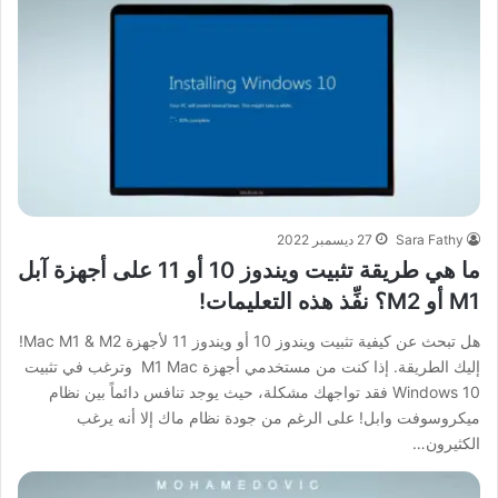
Sara Fathy
27 ديسمبر 2022
ما هي طريقة تثبيت ويندوز 10 أو 11 على أجهزة آبل
M1 أو M2؟ نفِّذ هذه التعليمات!
هل تبحث عن كيفية تثبيت ويندوز 10 أو ويندوز 11 لأجهزة Mac M1 & M2!
إليك الطريقة. إذا كنت من مستخدمي أجهزة M1 Mac وترغب في تثبيت
Windows 10 فقد تواجهك مشكلة، حيث يوجد تنافس دائماً بين نظام
ميكروسوفت وابل! على الرغم من جودة نظام ماك إلا أنه يرغب
الكثيرون…