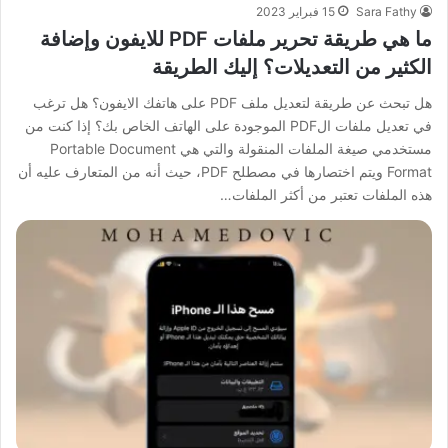
Sara Fathy
15 فبراير 2023
ما هي طريقة تحرير ملفات PDF للايفون وإضافة
الكثير من التعديلات؟ إليك الطريقة
هل تبحث عن طريقة لتعديل ملف PDF على هاتفك الايفون؟ هل ترغب
في تعديل ملفات الPDF الموجودة على الهاتف الخاص بك؟ إذا كنت من
مستخدمي صيغة الملفات المنقولة والتي هي Portable Document
Format ويتم اختصارها في مصطلح PDF، حيث أنه من المتعارف عليه أن
هذه الملفات تعتبر من أكثر الملفات…