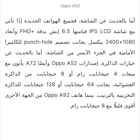
Oppo A52
أما بالحديث عن الشاشة، فجميع الهواتف الجديدة إذًا تأتي
مع شاشة IPS LCD قياسها 6.5 إنش بدقة +FHD وأبعاد
1080×2400 بيكسل بجانب تصميم punch-hole للكاميرا
الأمامية في الجزء الأيسر من الشاشة. أما بالحديث عن
خيارات الذاكرة، إصدارات Oppo A52 وأيضًا A72 يأتون مع
سعات 4 جيجابايت رام أو 8 جيجابايت من الذاكرة
العشوائية، بجانب 64 جيجابايت أو 128 جيجابايت للذاكرة
التخزينية بالترتيب. بينما هاتف Oppo A92 من الجهة الأخرى
أقوى قليلًا مع 8 جيجابايت رام.