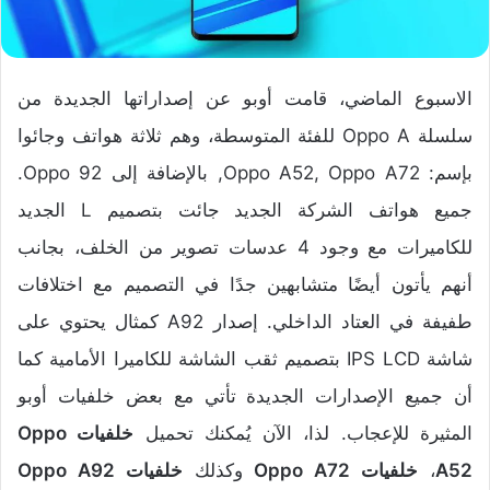
الاسبوع الماضي، قامت أوبو عن إصداراتها الجديدة من
سلسلة Oppo A للفئة المتوسطة، وهم ثلاثة هواتف وجائوا
بإسم: Oppo A52, Oppo A72, بالإضافة إلى Oppo 92.
جميع هواتف الشركة الجديد جائت بتصميم L الجديد
للكاميرات مع وجود 4 عدسات تصوير من الخلف، بجانب
أنهم يأتون أيضًا متشابهين جدًا في التصميم مع اختلافات
طفيفة في العتاد الداخلي. إصدار A92 كمثال يحتوي على
شاشة IPS LCD بتصميم ثقب الشاشة للكاميرا الأمامية كما
أن جميع الإصدارات الجديدة تأتي مع بعض خلفيات أوبو
المثيرة للإعجاب. لذا، الآن يُمكنك تحميل
خلفيات Oppo
A52
،
خلفيات Oppo A72
وكذلك
خلفيات Oppo A92