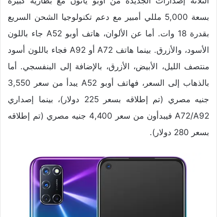
الثلاثة إصدارات الجديدة من أوبو يأتون مع بطارية كبيرة
بسعة 5,000 مللي أمبير مع دعم تكنولوجيا الشحن السريع
بقدرة 18 وات. أما عن الألوان، هاتف أوبو A52 جاء باللون
الأسود، والأزرق. بينما هاتف A72 أو A92 فجاء باللون أسود
منتصف الليل، الأبيض، الأزرق، بالإضافة إلى البنفسجي. أما
بالذهاب إلى السعر، فهاتف أوبو A52 يبدأ من سعر 3,550
جنيه مصري (تم إطلاقه بسعر 225 دولار)، بينما إصداري
A72/A92 فيبدأون من سعر 4,400 جنيه مصري (تم إطلاقه
بسعر 280 دولار).